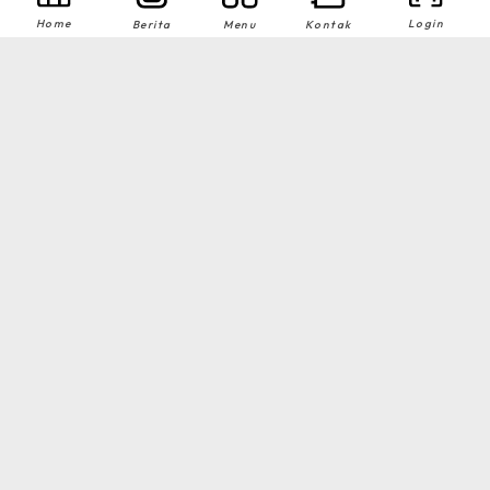
Home
Login
Berita
Menu
Kontak
No data was found
Fasilitas
Lihat Semua