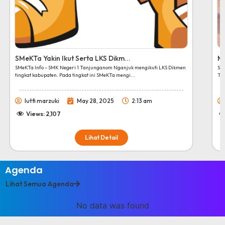
SMeKTa Yakin Ikut Serta LKS Dikm...
Me
SMeKTa Info – SMK Negeri 1 Tanjunganom Nganjuk mengikuti LKS Dikmen
SM
tingkat kabupaten. Pada tingkat ini SMeKTa mengi...
Ta
lutfi marzuki
May 28, 2025
2:13 am
Views:
2,107
Lihat Detail
Agenda
Lihat Semua Agenda
No data was found