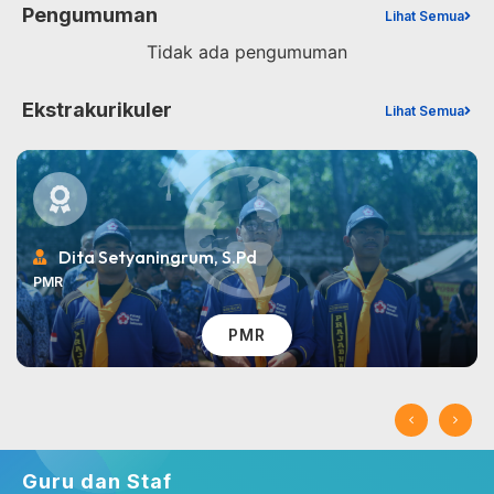
Pengumuman
Lihat Semua
Tidak ada pengumuman
Ekstrakurikuler
Lihat Semua
Dita Setyaningrum, S.Pd
PMR
PMR
Guru dan Staf