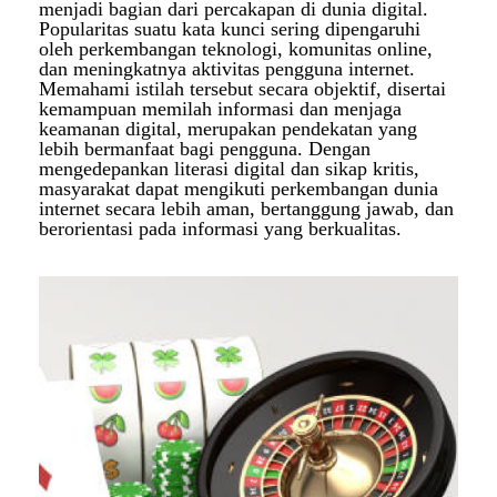
menjadi bagian dari percakapan di dunia digital.
Popularitas suatu kata kunci sering dipengaruhi
oleh perkembangan teknologi, komunitas online,
dan meningkatnya aktivitas pengguna internet.
Memahami istilah tersebut secara objektif, disertai
kemampuan memilah informasi dan menjaga
keamanan digital, merupakan pendekatan yang
lebih bermanfaat bagi pengguna. Dengan
mengedepankan literasi digital dan sikap kritis,
masyarakat dapat mengikuti perkembangan dunia
internet secara lebih aman, bertanggung jawab, dan
berorientasi pada informasi yang berkualitas.