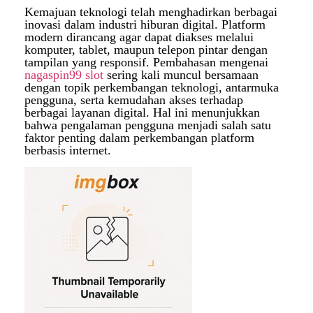
Kemajuan teknologi telah menghadirkan berbagai
inovasi dalam industri hiburan digital. Platform
modern dirancang agar dapat diakses melalui
komputer, tablet, maupun telepon pintar dengan
tampilan yang responsif. Pembahasan mengenai
nagaspin99 slot
sering kali muncul bersamaan
dengan topik perkembangan teknologi, antarmuka
pengguna, serta kemudahan akses terhadap
berbagai layanan digital. Hal ini menunjukkan
bahwa pengalaman pengguna menjadi salah satu
faktor penting dalam perkembangan platform
berbasis internet.