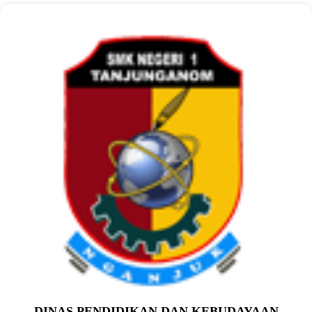
DINAS PENDIDIKAN DAN KEBUDAYAAN