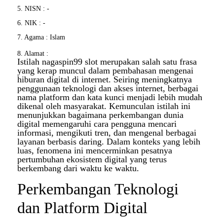
5. NISN : -
6. NIK : -
7. Agama : Islam
8. Alamat :
Istilah nagaspin99 slot merupakan salah satu frasa
yang kerap muncul dalam pembahasan mengenai
hiburan digital di internet. Seiring meningkatnya
penggunaan teknologi dan akses internet, berbagai
nama platform dan kata kunci menjadi lebih mudah
dikenal oleh masyarakat. Kemunculan istilah ini
menunjukkan bagaimana perkembangan dunia
digital memengaruhi cara pengguna mencari
informasi, mengikuti tren, dan mengenal berbagai
layanan berbasis daring. Dalam konteks yang lebih
luas, fenomena ini mencerminkan pesatnya
pertumbuhan ekosistem digital yang terus
berkembang dari waktu ke waktu.
Perkembangan Teknologi
dan Platform Digital