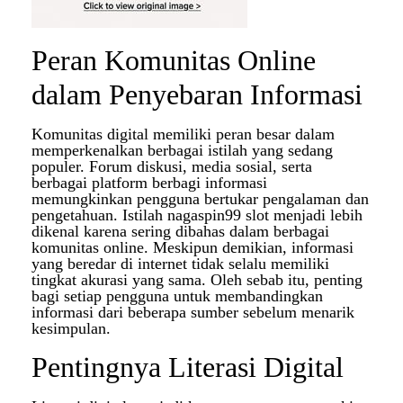
Peran Komunitas Online
dalam Penyebaran Informasi
Komunitas digital memiliki peran besar dalam
memperkenalkan berbagai istilah yang sedang
populer. Forum diskusi, media sosial, serta
berbagai platform berbagi informasi
memungkinkan pengguna bertukar pengalaman dan
pengetahuan. Istilah nagaspin99 slot menjadi lebih
dikenal karena sering dibahas dalam berbagai
komunitas online. Meskipun demikian, informasi
yang beredar di internet tidak selalu memiliki
tingkat akurasi yang sama. Oleh sebab itu, penting
bagi setiap pengguna untuk membandingkan
informasi dari beberapa sumber sebelum menarik
kesimpulan.
Pentingnya Literasi Digital