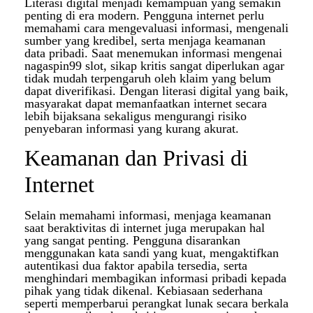
Literasi digital menjadi kemampuan yang semakin
penting di era modern. Pengguna internet perlu
memahami cara mengevaluasi informasi, mengenali
sumber yang kredibel, serta menjaga keamanan
data pribadi. Saat menemukan informasi mengenai
nagaspin99 slot, sikap kritis sangat diperlukan agar
tidak mudah terpengaruh oleh klaim yang belum
dapat diverifikasi. Dengan literasi digital yang baik,
masyarakat dapat memanfaatkan internet secara
lebih bijaksana sekaligus mengurangi risiko
penyebaran informasi yang kurang akurat.
Keamanan dan Privasi di
Internet
Selain memahami informasi, menjaga keamanan
saat beraktivitas di internet juga merupakan hal
yang sangat penting. Pengguna disarankan
menggunakan kata sandi yang kuat, mengaktifkan
autentikasi dua faktor apabila tersedia, serta
menghindari membagikan informasi pribadi kepada
pihak yang tidak dikenal. Kebiasaan sederhana
seperti memperbarui perangkat lunak secara berkala