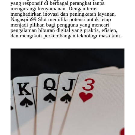
yang responsif di berbagai perangkat tanpa
mengurangi kenyamanan. Dengan terus
menghadirkan inovasi dan peningkatan layanan,
Nagaspin99 Slot memiliki potensi untuk tetap
menjadi pilihan bagi pengguna yang mencari
pengalaman hiburan digital yang praktis, efisien,
dan mengikuti perkembangan teknologi masa kini.