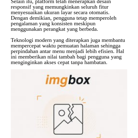
Selain itu, platform telah menerapkan desain
responsif yang memungkinkan seluruh fitur
menyesuaikan ukuran layar secara otomatis.
Dengan demikian, pengguna tetap memperoleh
pengalaman yang konsisten meskipun
menggunakan perangkat yang berbeda.
Teknologi modern yang diterapkan juga membantu
mempercepat waktu pemuatan halaman sehingga
perpindahan antar menu menjadi lebih efisien. Hal
ini memberikan nilai tambah bagi pengguna yang
menginginkan akses cepat tanpa hambatan.