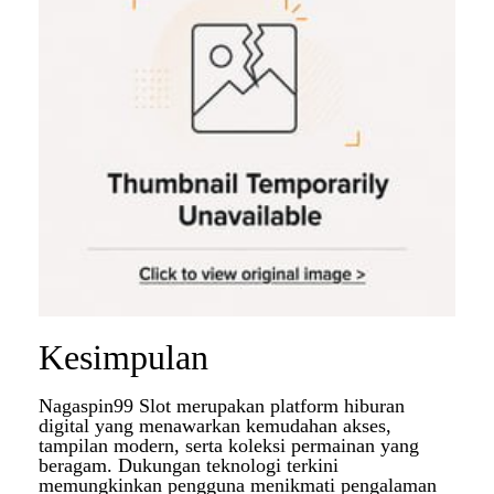
Kesimpulan
Nagaspin99 Slot merupakan platform hiburan
digital yang menawarkan kemudahan akses,
tampilan modern, serta koleksi permainan yang
beragam. Dukungan teknologi terkini
memungkinkan pengguna menikmati pengalaman