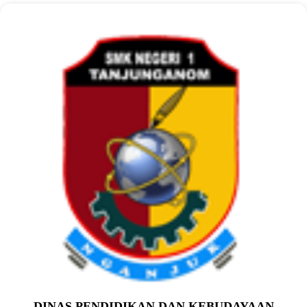
DINAS PENDIDIKAN DAN KEBUDAYAAN