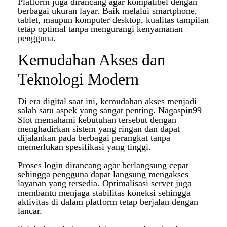
Platform juga dirancang agar kompatibel dengan
berbagai ukuran layar. Baik melalui smartphone,
tablet, maupun komputer desktop, kualitas tampilan
tetap optimal tanpa mengurangi kenyamanan
pengguna.
Kemudahan Akses dan
Teknologi Modern
Di era digital saat ini, kemudahan akses menjadi
salah satu aspek yang sangat penting. Nagaspin99
Slot memahami kebutuhan tersebut dengan
menghadirkan sistem yang ringan dan dapat
dijalankan pada berbagai perangkat tanpa
memerlukan spesifikasi yang tinggi.
Proses login dirancang agar berlangsung cepat
sehingga pengguna dapat langsung mengakses
layanan yang tersedia. Optimalisasi server juga
membantu menjaga stabilitas koneksi sehingga
aktivitas di dalam platform tetap berjalan dengan
lancar.