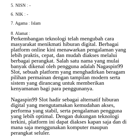
5. NISN : -
6. NIK : -
7. Agama : Islam
8. Alamat :
Perkembangan teknologi telah mengubah cara
masyarakat menikmati hiburan digital. Berbagai
platform online kini menawarkan pengalaman yang
lebih praktis, cepat, dan mudah diakses melalui
berbagai perangkat. Salah satu nama yang mulai
banyak dikenal oleh pengguna adalah Nagaspin99
Slot, sebuah platform yang menghadirkan beragam
pilihan permainan dengan tampilan modern serta
sistem yang dirancang untuk memberikan
kenyamanan bagi para penggunanya.
Nagaspin99 Slot hadir sebagai alternatif hiburan
digital yang mengutamakan kemudahan akses,
performa yang stabil, serta pengalaman pengguna
yang lebih optimal. Dengan dukungan teknologi
terkini, platform ini dapat diakses kapan saja dan di
mana saja menggunakan komputer maupun
perangkat seluler.