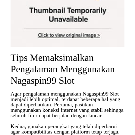
Tips Memaksimalkan
Pengalaman Menggunakan
Nagaspin99 Slot
Agar pengalaman menggunakan Nagaspin99 Slot
menjadi lebih optimal, terdapat beberapa hal yang
dapat diperhatikan. Pertama, pastikan
menggunakan koneksi internet yang stabil sehingga
seluruh fitur dapat berjalan dengan lancar.
Kedua, gunakan perangkat yang telah diperbarui
agar kompatibilitas dengan platform tetap terjaga.