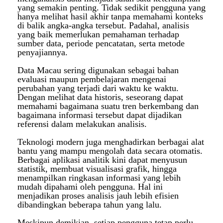
yang semakin penting. Tidak sedikit pengguna yang
hanya melihat hasil akhir tanpa memahami konteks
di balik angka-angka tersebut. Padahal, analisis
yang baik memerlukan pemahaman terhadap
sumber data, periode pencatatan, serta metode
penyajiannya.
Data Macau sering digunakan sebagai bahan
evaluasi maupun pembelajaran mengenai
perubahan yang terjadi dari waktu ke waktu.
Dengan melihat data historis, seseorang dapat
memahami bagaimana suatu tren berkembang dan
bagaimana informasi tersebut dapat dijadikan
referensi dalam melakukan analisis.
Teknologi modern juga menghadirkan berbagai alat
bantu yang mampu mengolah data secara otomatis.
Berbagai aplikasi analitik kini dapat menyusun
statistik, membuat visualisasi grafik, hingga
menampilkan ringkasan informasi yang lebih
mudah dipahami oleh pengguna. Hal ini
menjadikan proses analisis jauh lebih efisien
dibandingkan beberapa tahun yang lalu.
Meskipun demikian, setiap pengguna tetap perlu