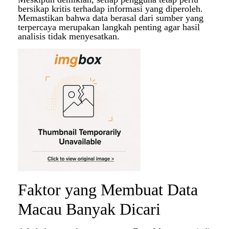
bersikap kritis terhadap informasi yang diperoleh.
Memastikan bahwa data berasal dari sumber yang
terpercaya merupakan langkah penting agar hasil
analisis tidak menyesatkan.
Faktor yang Membuat Data
Macau Banyak Dicari