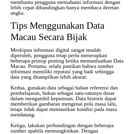
membantu pengguna memahami informasi dengan
lebih cepat dibandingkan hanya membaca deretan
angka.
Tips Menggunakan Data
Macau Secara Bijak
Meskipun informasi digital sangat mudah
diperoleh, pengguna tetap perlu menerapkan
beberapa prinsip penting ketika memanfaatkan Data
Macau. Pertama, selalu pastikan bahwa sumber
informasi memiliki reputasi yang baik sehingga
data yang ditampilkan lebih akurat.
Kedua, gunakan data sebagai bahan referensi dan
pembelajaran, bukan sebagai satu-satunya dasar
dalam mengambil keputusan. Data historis dapat
memberikan gambaran mengenai pola masa lalu,
tetapi tidak dapat memastikan kondisi pada masa
mendatang.
Ketiga, lakukan perbandingan dengan beberapa
sumber apabila memungkinkan. Dengan