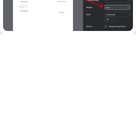
Print
Demikian Surat Keterangan ini kami buat untuk dapat digunakan
seperlunya.
Kepala Sekolah
( HARBUDI SUSILO, M.Pd )
Orang Tua / Wali*
( carlahackett )