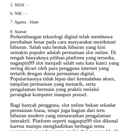
5. NISN : -
6. NIK : -
7. Agama : Islam
8. Alamat :
Perkembangan teknologi digital telah membawa
perubahan besar pada cara masyarakat menikmati
hiburan. Salah satu bentuk hiburan yang kini
semakin populer adalah permainan slot online. Di
tengah banyaknya pilihan platform yang tersedia,
nagaspin99 slot menjadi salah satu kata kunci yang
sering dicari oleh para pengguna internet yang
tertarik dengan dunia permainan digital.
Popularitasnya tidak lepas dari kemudahan akses,
tampilan permainan yang menarik, serta
pengalaman bermain yang praktis melalui
perangkat komputer maupun ponsel.
Bagi banyak pengguna, slot online bukan sekadar
permainan biasa, tetapi juga bagian dari tren
hiburan modern yang menawarkan pengalaman
interaktif. Platform seperti nagaspin99 slot dikenal
karena mampu menghadirkan berbagai tema