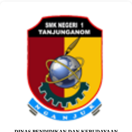
DINAS PENDIDIKAN DAN KEBUDAYAAN