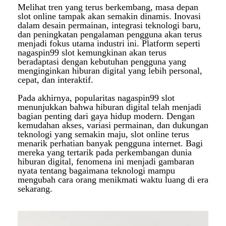
Melihat tren yang terus berkembang, masa depan
slot online tampak akan semakin dinamis. Inovasi
dalam desain permainan, integrasi teknologi baru,
dan peningkatan pengalaman pengguna akan terus
menjadi fokus utama industri ini. Platform seperti
nagaspin99 slot kemungkinan akan terus
beradaptasi dengan kebutuhan pengguna yang
menginginkan hiburan digital yang lebih personal,
cepat, dan interaktif.
Pada akhirnya, popularitas nagaspin99 slot
menunjukkan bahwa hiburan digital telah menjadi
bagian penting dari gaya hidup modern. Dengan
kemudahan akses, variasi permainan, dan dukungan
teknologi yang semakin maju, slot online terus
menarik perhatian banyak pengguna internet. Bagi
mereka yang tertarik pada perkembangan dunia
hiburan digital, fenomena ini menjadi gambaran
nyata tentang bagaimana teknologi mampu
mengubah cara orang menikmati waktu luang di era
sekarang.