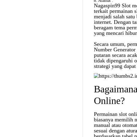
8. Alamat :
Nagaspin99 Slot me
terkait permainan s
menjadi salah satu 
internet. Dengan t
beragam tema perma
yang mencari hibura
Secara umum, perm
Number Generator 
putaran secara acak
tidak dipengaruhi o
strategi yang dapa
Bagaimana
Online?
Permainan slot on
biasanya memilih n
manual atau otomat
sesuai dengan atur
berdasarkan tabel 