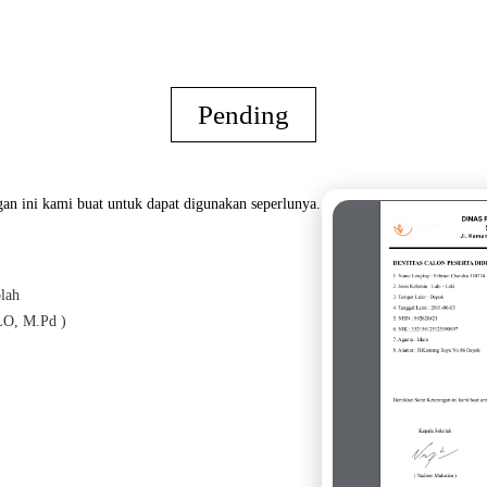
Pending
an ini kami buat untuk dapat digunakan seperlunya.
lah
Oran
O, M.Pd )
( Mengenal Nag
dan Hal ya