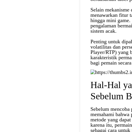
Selain mekanisme d
menawarkan fitur t
hingga mini game. F
pengalaman bermain
sistem acak.
Penting untuk dipa
volatilitas dan pe
Player/RTP) yang 
karakteristik perm
bagi pemain secara
Hal-Hal y
Sebelum B
Sebelum mencoba 
memahami bahwa pe
metode yang dapat
karena itu, permai
sebagai cara untuk