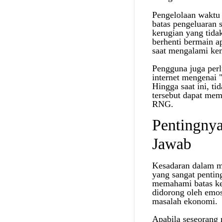
Pengelolaan waktu 
batas pengeluaran
kerugian yang tidak
berhenti bermain ap
saat mengalami ke
Pengguna juga perlu
internet mengenai 
Hingga saat ini, t
tersebut dapat me
RNG.
Pentingny
Jawab
Kesadaran dalam m
yang sangat pentin
memahami batas ke
didorong oleh emos
masalah ekonomi.
Apabila seseorang 