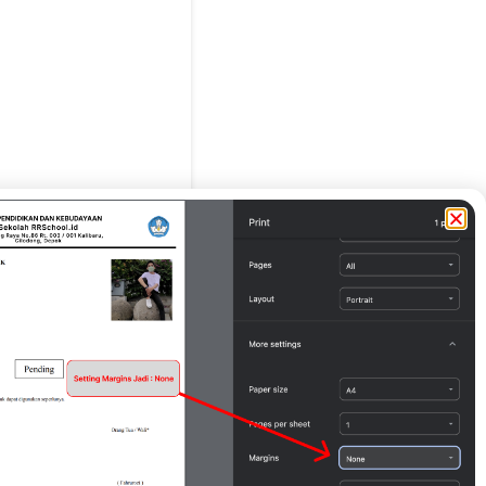
g Tua / Wali*
aspin99 Slot: Informasi
ng Perlu Diketahui )