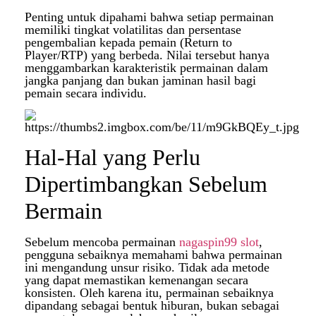
Penting untuk dipahami bahwa setiap permainan
memiliki tingkat volatilitas dan persentase
pengembalian kepada pemain (Return to
Player/RTP) yang berbeda. Nilai tersebut hanya
menggambarkan karakteristik permainan dalam
jangka panjang dan bukan jaminan hasil bagi
pemain secara individu.
Hal-Hal yang Perlu
Dipertimbangkan Sebelum
Bermain
Sebelum mencoba permainan
nagaspin99 slot
,
pengguna sebaiknya memahami bahwa permainan
ini mengandung unsur risiko. Tidak ada metode
yang dapat memastikan kemenangan secara
konsisten. Oleh karena itu, permainan sebaiknya
dipandang sebagai bentuk hiburan, bukan sebagai