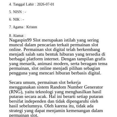
4. Tanggal Lahir : 2026-07-01
5. NISN : -
6. NIK : -
7. Agama : Kristen
8. Alamat :
Nagaspin99 Slot merupakan istilah yang sering
muncul dalam pencarian terkait permainan slot
online. Permainan slot digital telah berkembang
menjadi salah satu bentuk hiburan yang tersedia di
berbagai platform internet. Dengan tampilan grafis
yang menarik, animasi modern, serta beragam tema
permainan, slot online menjadi pilihan sebagian
pengguna yang mencari hiburan berbasis digital.
Secara umum, permainan slot bekerja
menggunakan sistem Random Number Generator
(RNG), yaitu teknologi yang menghasilkan hasil
putaran secara acak. Hal ini berarti setiap putaran
bersifat independen dan tidak dipengaruhi oleh
hasil sebelumnya. Oleh karena itu, tidak ada
strategi yang dapat menjamin kemenangan dalam
permainan slot.