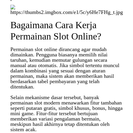
Bagaimana Cara Kerja
Permainan Slot Online?
Permainan slot online dirancang agar mudah
dimainkan. Pengguna biasanya memilih nilai
taruhan, kemudian memutar gulungan secara
manual atau otomatis. Jika simbol tertentu muncul
dalam kombinasi yang sesuai dengan aturan
permainan, maka sistem akan memberikan hasil
berdasarkan tabel pembayaran yang telah
ditentukan.
Selain mekanisme dasar tersebut, banyak
permainan slot modern menawarkan fitur tambahan
seperti putaran gratis, simbol khusus, bonus, hingga
mini game. Fitur-fitur tersebut bertujuan
memberikan variasi pengalaman bermain,
meskipun hasil akhirnya tetap ditentukan oleh
sistem acak.