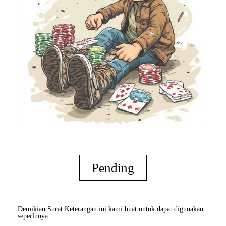
Pending
Demikian Surat Keterangan ini kami buat untuk dapat digunakan
seperlunya.