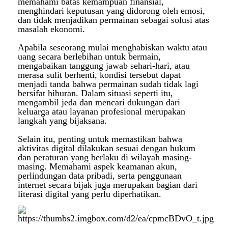
memahami batas kemampuan finansial,
menghindari keputusan yang didorong oleh emosi,
dan tidak menjadikan permainan sebagai solusi atas
masalah ekonomi.
Apabila seseorang mulai menghabiskan waktu atau
uang secara berlebihan untuk bermain,
mengabaikan tanggung jawab sehari-hari, atau
merasa sulit berhenti, kondisi tersebut dapat
menjadi tanda bahwa permainan sudah tidak lagi
bersifat hiburan. Dalam situasi seperti itu,
mengambil jeda dan mencari dukungan dari
keluarga atau layanan profesional merupakan
langkah yang bijaksana.
Selain itu, penting untuk memastikan bahwa
aktivitas digital dilakukan sesuai dengan hukum
dan peraturan yang berlaku di wilayah masing-
masing. Memahami aspek keamanan akun,
perlindungan data pribadi, serta penggunaan
internet secara bijak juga merupakan bagian dari
literasi digital yang perlu diperhatikan.