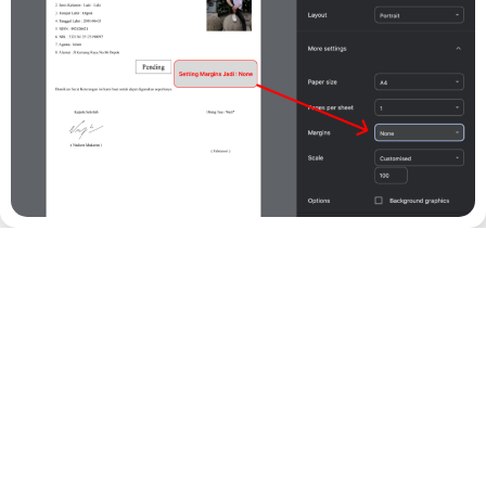
Demikian Surat Keterangan ini kami buat untuk dapat digunakan
seperlunya.
Print
Kepala Sekolah
( HARBUDI SUSILO, M.Pd )
Orang Tua / Wali*
( sdfsdf )