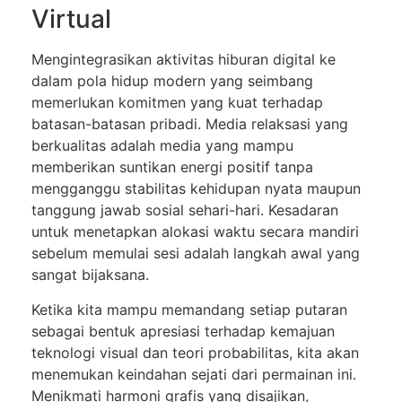
Virtual
Mengintegrasikan aktivitas hiburan digital ke
dalam pola hidup modern yang seimbang
memerlukan komitmen yang kuat terhadap
batasan-batasan pribadi. Media relaksasi yang
berkualitas adalah media yang mampu
memberikan suntikan energi positif tanpa
mengganggu stabilitas kehidupan nyata maupun
tanggung jawab sosial sehari-hari. Kesadaran
untuk menetapkan alokasi waktu secara mandiri
sebelum memulai sesi adalah langkah awal yang
sangat bijaksana.
Ketika kita mampu memandang setiap putaran
sebagai bentuk apresiasi terhadap kemajuan
teknologi visual dan teori probabilitas, kita akan
menemukan keindahan sejati dari permainan ini.
Menikmati harmoni grafis yang disajikan,