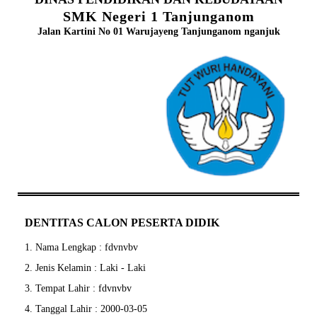
SMK Negeri 1 Tanjunganom
Jalan Kartini No 01 Warujayeng Tanjunganom nganjuk
DENTITAS CALON PESERTA DIDIK
1. Nama Lengkap : fdvnvbv
2. Jenis Kelamin : Laki - Laki
3. Tempat Lahir : fdvnvbv
4. Tanggal Lahir : 2000-03-05