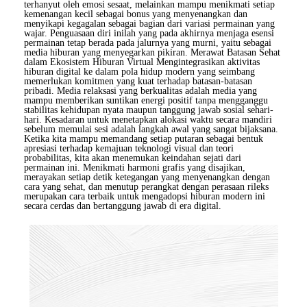
terhanyut oleh emosi sesaat, melainkan mampu menikmati setiap
kemenangan kecil sebagai bonus yang menyenangkan dan
menyikapi kegagalan sebagai bagian dari variasi permainan yang
wajar. Penguasaan diri inilah yang pada akhirnya menjaga esensi
permainan tetap berada pada jalurnya yang murni, yaitu sebagai
media hiburan yang menyegarkan pikiran. Merawat Batasan Sehat
dalam Ekosistem Hiburan Virtual Mengintegrasikan aktivitas
hiburan digital ke dalam pola hidup modern yang seimbang
memerlukan komitmen yang kuat terhadap batasan-batasan
pribadi. Media relaksasi yang berkualitas adalah media yang
mampu memberikan suntikan energi positif tanpa mengganggu
stabilitas kehidupan nyata maupun tanggung jawab sosial sehari-
hari. Kesadaran untuk menetapkan alokasi waktu secara mandiri
sebelum memulai sesi adalah langkah awal yang sangat bijaksana.
Ketika kita mampu memandang setiap putaran sebagai bentuk
apresiasi terhadap kemajuan teknologi visual dan teori
probabilitas, kita akan menemukan keindahan sejati dari
permainan ini. Menikmati harmoni grafis yang disajikan,
merayakan setiap detik ketegangan yang menyenangkan dengan
cara yang sehat, dan menutup perangkat dengan perasaan rileks
merupakan cara terbaik untuk mengadopsi hiburan modern ini
secara cerdas dan bertanggung jawab di era digital.