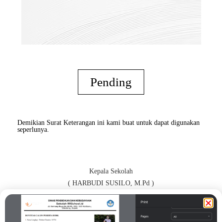
Pending
Demikian Surat Keterangan ini kami buat untuk dapat digunakan
seperlunya.
Kepala Sekolah
( HARBUDI SUSILO, M.Pd )
Orang Tua / Wali*