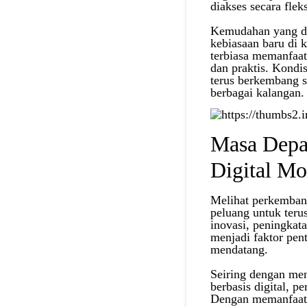
diakses secara fle
Kemudahan yang dit
kebiasaan baru di
terbiasa memanfaat
dan praktis. Kondi
terus berkembang s
berbagai kalangan.
Masa Depa
Digital M
Melihat perkemban
peluang untuk ter
inovasi, peningkat
menjadi faktor pen
mendatang.
Seiring dengan me
berbasis digital, p
Dengan memanfaatka