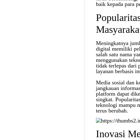
baik kepada para 
Popularita
Masyarakat
Meningkatnya juml
digital memiliki p
salah satu nama ya
menggunakan teknol
tidak terlepas dar
layanan berbasis in
Media sosial dan k
jangkauan informas
platform dapat dik
singkat. Populari
teknologi mampu me
terus berubah.
Inovasi M