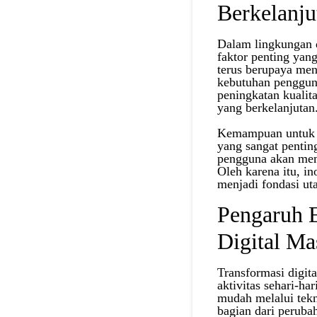
Berkelanju
Dalam lingkungan d
faktor penting ya
terus berupaya me
kebutuhan penggun
peningkatan kualit
yang berkelanjutan
Kemampuan untuk b
yang sangat penti
pengguna akan memi
Oleh karena itu, in
menjadi fondasi ut
Pengaruh 
Digital Ma
Transformasi digit
aktivitas sehari-ha
mudah melalui tek
bagian dari peruba