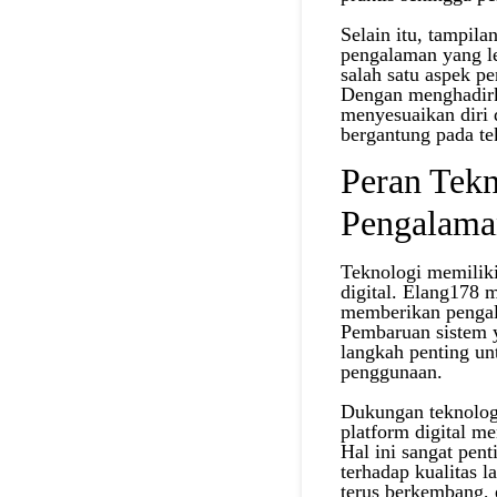
Selain itu, tampil
pengalaman yang l
salah satu aspek p
Dengan menghadirk
menyesuaikan diri
bergantung pada tek
Peran Tek
Pengalama
Teknologi memiliki
digital. Elang178
memberikan pengala
Pembaruan sistem y
langkah penting u
penggunaan.
Dukungan teknolog
platform digital me
Hal ini sangat pen
terhadap kualitas 
terus berkembang,