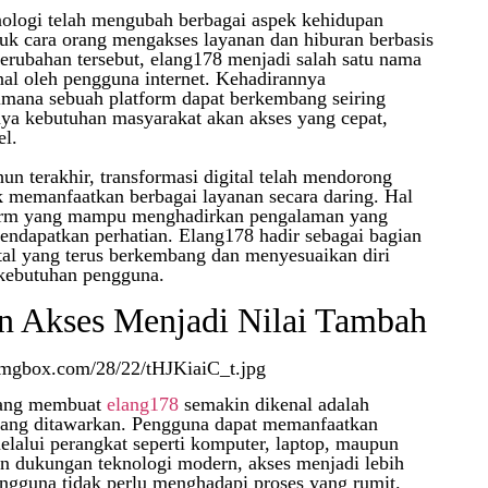
ologi telah mengubah berbagai aspek kehidupan
uk cara orang mengakses layanan dan hiburan berbasis
 perubahan tersebut, elang178 menjadi salah satu nama
al oleh pengguna internet. Kehadirannya
mana sebuah platform dapat berkembang seiring
ya kebutuhan masyarakat akan akses yang cepat,
el.
un terakhir, transformasi digital telah mendorong
 memanfaatkan berbagai layanan secara daring. Hal
orm yang mampu menghadirkan pengalaman yang
ndapatkan perhatian. Elang178 hadir sebagai bagian
ital yang terus berkembang dan menyesuaikan diri
kebutuhan pengguna.
 Akses Menjadi Nilai Tambah
 yang membuat
elang178
semakin dikenal adalah
ang ditawarkan. Pengguna dapat memanfaatkan
elalui perangkat seperti komputer, laptop, maupun
n dukungan teknologi modern, akses menjadi lebih
engguna tidak perlu menghadapi proses yang rumit.