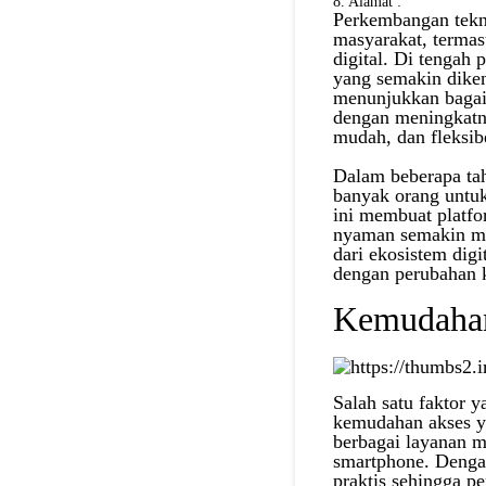
8. Alamat :
Perkembangan tekn
masyarakat, termas
digital. Di tengah
yang semakin diken
menunjukkan bagai
dengan meningkatn
mudah, dan fleksib
Dalam beberapa tah
banyak orang untuk
ini membuat platf
nyaman semakin me
dari ekosistem dig
dengan perubahan 
Kemudahan
Salah satu faktor
kemudahan akses y
berbagai layanan m
smartphone. Denga
praktis sehingga p