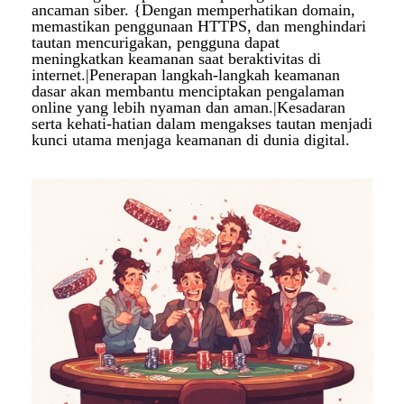
ancaman siber. {Dengan memperhatikan domain,
memastikan penggunaan HTTPS, dan menghindari
tautan mencurigakan, pengguna dapat
meningkatkan keamanan saat beraktivitas di
internet.|Penerapan langkah-langkah keamanan
dasar akan membantu menciptakan pengalaman
online yang lebih nyaman dan aman.|Kesadaran
serta kehati-hatian dalam mengakses tautan menjadi
kunci utama menjaga keamanan di dunia digital.