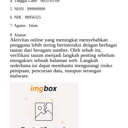
4. Tanggal Lahir : 0055-05-09
5. NISN : 999999999
6. NIK : 88956325
7. Agama : Islam
8. Alamat :
Aktivitas online yang meningkat menyebabkan
pengguna lebih sering berinteraksi dengan berbagai
tautan dari beragam sumber. Oleh sebab itu,
verifikasi tautan menjadi langkah penting sebelum
mengakses sebuah halaman web. Langkah
sederhana ini dapat membantu mengurangi risiko
penipuan, pencurian data, maupun serangan
malware.