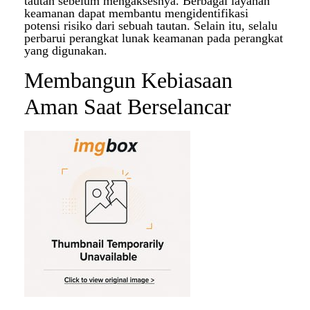
tautan sebelum mengaksesnya. Berbagai layanan
keamanan dapat membantu mengidentifikasi
potensi risiko dari sebuah tautan. Selain itu, selalu
perbarui perangkat lunak keamanan pada perangkat
yang digunakan.
Membangun Kebiasaan
Aman Saat Berselancar