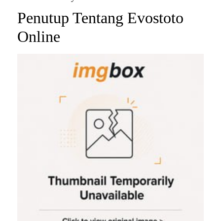
Penutup Tentang Evostoto
Online