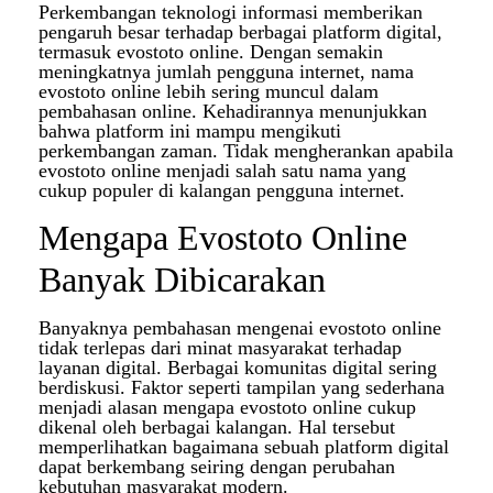
Perkembangan teknologi informasi memberikan
pengaruh besar terhadap berbagai platform digital,
termasuk evostoto online. Dengan semakin
meningkatnya jumlah pengguna internet, nama
evostoto online lebih sering muncul dalam
pembahasan online. Kehadirannya menunjukkan
bahwa platform ini mampu mengikuti
perkembangan zaman. Tidak mengherankan apabila
evostoto online menjadi salah satu nama yang
cukup populer di kalangan pengguna internet.
Mengapa Evostoto Online
Banyak Dibicarakan
Banyaknya pembahasan mengenai evostoto online
tidak terlepas dari minat masyarakat terhadap
layanan digital. Berbagai komunitas digital sering
berdiskusi. Faktor seperti tampilan yang sederhana
menjadi alasan mengapa evostoto online cukup
dikenal oleh berbagai kalangan. Hal tersebut
memperlihatkan bagaimana sebuah platform digital
dapat berkembang seiring dengan perubahan
kebutuhan masyarakat modern.