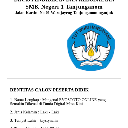
SMK Negeri 1 Tanjunganom
Jalan Kartini No 01 Warujayeng Tanjunganom nganjuk
DENTITAS CALON PESERTA DIDIK
1. Nama Lengkap : Mengenal EVOSTOTO ONLINE yang
Semakin Dikenal di Dunia Digital Masa Kini
2. Jenis Kelamin : Laki - Laki
3. Tempat Lahir : krystynalin