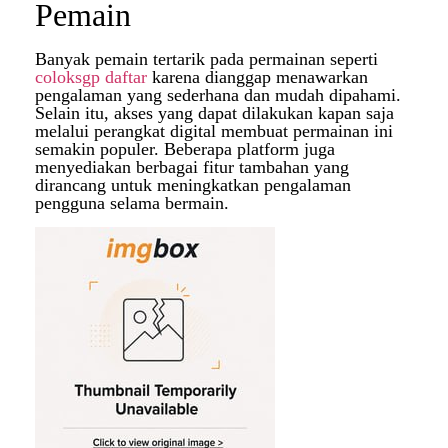
Pemain
Banyak pemain tertarik pada permainan seperti
coloksgp daftar
karena dianggap menawarkan
pengalaman yang sederhana dan mudah dipahami.
Selain itu, akses yang dapat dilakukan kapan saja
melalui perangkat digital membuat permainan ini
semakin populer. Beberapa platform juga
menyediakan berbagai fitur tambahan yang
dirancang untuk meningkatkan pengalaman
pengguna selama bermain.