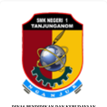
DINAS PENDIDIKAN DAN KEBUDAYAAN