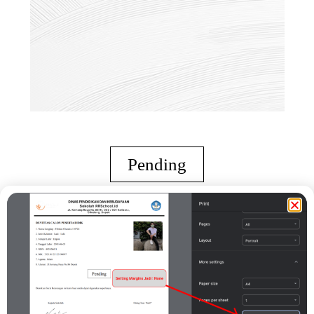
Pending
Demikian Surat Keterangan ini kami buat untuk dapat digunakan
seperlunya.
Kepala Sekolah
( HARBUDI SUSILO, M.Pd )