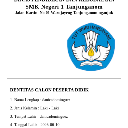
SMK Negeri 1 Tanjunganom
Jalan Kartini No 01 Warujayeng Tanjunganom nganjuk
DENTITAS CALON PESERTA DIDIK
1. Nama Lengkap : danicadominguez
2. Jenis Kelamin : Laki - Laki
3. Tempat Lahir : danicadominguez
4. Tanggal Lahir : 2026-06-10