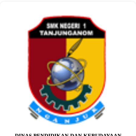
DINAS PENDIDIKAN DAN KEBUDAYAAN