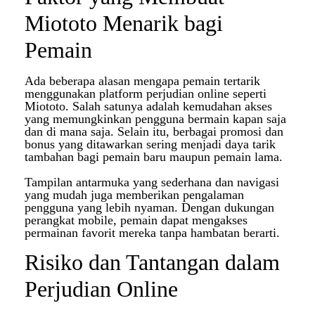
Miototo Menarik bagi
Pemain
Ada beberapa alasan mengapa pemain tertarik
menggunakan platform perjudian online seperti
Miototo. Salah satunya adalah kemudahan akses
yang memungkinkan pengguna bermain kapan saja
dan di mana saja. Selain itu, berbagai promosi dan
bonus yang ditawarkan sering menjadi daya tarik
tambahan bagi pemain baru maupun pemain lama.
Tampilan antarmuka yang sederhana dan navigasi
yang mudah juga memberikan pengalaman
pengguna yang lebih nyaman. Dengan dukungan
perangkat mobile, pemain dapat mengakses
permainan favorit mereka tanpa hambatan berarti.
Risiko dan Tantangan dalam
Perjudian Online