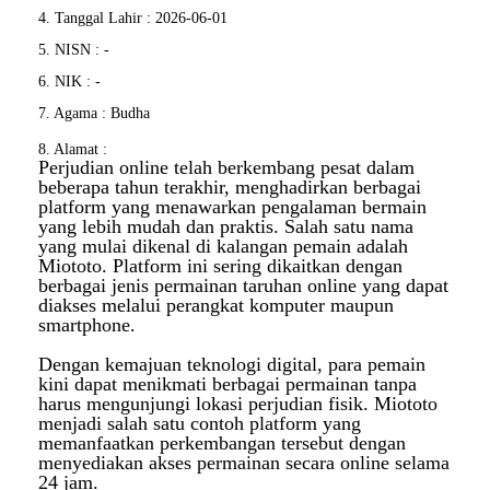
4. Tanggal Lahir : 2026-06-01
5. NISN : -
6. NIK : -
7. Agama : Budha
8. Alamat :
Perjudian online telah berkembang pesat dalam
beberapa tahun terakhir, menghadirkan berbagai
platform yang menawarkan pengalaman bermain
yang lebih mudah dan praktis. Salah satu nama
yang mulai dikenal di kalangan pemain adalah
Miototo. Platform ini sering dikaitkan dengan
berbagai jenis permainan taruhan online yang dapat
diakses melalui perangkat komputer maupun
smartphone.
Dengan kemajuan teknologi digital, para pemain
kini dapat menikmati berbagai permainan tanpa
harus mengunjungi lokasi perjudian fisik. Miototo
menjadi salah satu contoh platform yang
memanfaatkan perkembangan tersebut dengan
menyediakan akses permainan secara online selama
24 jam.