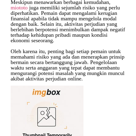
Meskipun menawarkan berbagai kemudahan,
miototo
juga memiliki sejumlah risiko yang perlu
diperhatikan. Pemain dapat mengalami kerugian
finansial apabila tidak mampu mengelola modal
dengan baik. Selain itu, aktivitas perjudian yang
berlebihan berpotensi menimbulkan dampak negatif
terhadap kehidupan pribadi maupun kondisi
ekonomi seseorang.
Oleh karena itu, penting bagi setiap pemain untuk
memahami risiko yang ada dan menerapkan prinsip
bermain secara bertanggung jawab. Pengelolaan
waktu serta anggaran yang tepat dapat membantu
mengurangi potensi masalah yang mungkin muncul
akibat aktivitas perjudian online.