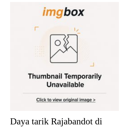
Daya tarik Rajabandot di