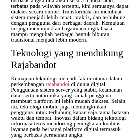
berbasis angka dilakukan secara manual atau
terbatas pada wilayah tertentu, kini semuanya dapat
diakses secara online. Transformasi ini membuat
sistem menjadi lebih cepat, praktis, dan terhubung
dengan pengguna dari berbagai daerah. Kemajuan
ini juga menunjukkan bagaimana digitalisasi
mampu mengubah berbagai bentuk hiburan
tradisional menjadi lebih modern.
Teknologi yang mendukung
Rajabandot
Kemajuan teknologi menjadi faktor utama dalam
perkembangan
rajabandot
di dunia digital.
Penggunaan sistem server yang stabil, keamanan
data, serta antarmuka yang ramah pengguna
membuat platform ini lebih mudah diakses. Selain
itu, teknologi mobile juga memungkinkan
pengguna untuk terhubung kapan saja tanpa batasan
waktu dan tempat. Inovasi dalam bidang teknologi
informasi terus mendorong peningkatan kualitas
layanan pada berbagai platform digital termasuk
yang berbasis permainan angka.