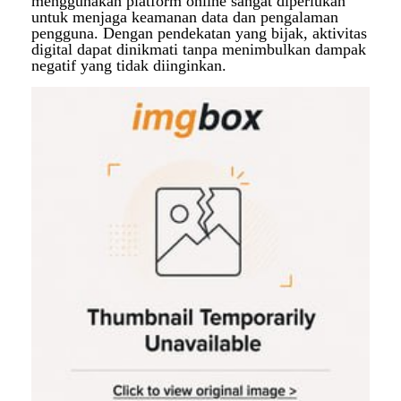
menggunakan platform online sangat diperlukan
untuk menjaga keamanan data dan pengalaman
pengguna. Dengan pendekatan yang bijak, aktivitas
digital dapat dinikmati tanpa menimbulkan dampak
negatif yang tidak diinginkan.