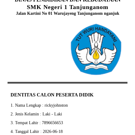
SMK Negeri 1 Tanjunganom
Jalan Kartini No 01 Warujayeng Tanjunganom nganjuk
DENTITAS CALON PESERTA DIDIK
1. Nama Lengkap : rickyjohnston
2. Jenis Kelamin : Laki - Laki
3. Tempat Lahir : 7896656653
4. Tanggal Lahir : 2026-06-18