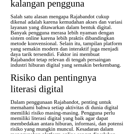
kalangan pengguna
Salah satu alasan mengapa Rajabandot cukup
dikenal adalah karena kemudahan akses dan variasi
layanan yang ditawarkan dalam bentuk digital.
Banyak pengguna merasa lebih nyaman dengan
sistem online karena lebih praktis dibandingkan
metode konvensional. Selain itu, tampilan platform
yang semakin modern dan interaktif juga menjadi
daya tarik tersendiri. Faktor ini membuat
Rajabandot tetap relevan di tengah persaingan
industri hiburan digital yang semakin berkembang.
Risiko dan pentingnya
literasi digital
Dalam penggunaan Rajabandot, penting untuk
memahami bahwa setiap aktivitas di dunia digital
memiliki risiko masing-masing. Pengguna perlu
memiliki literasi digital yang baik agar dapat
membedakan antara hiburan, informasi, dan potensi
risiko yang mungkin muncul. Kesadaran dalam