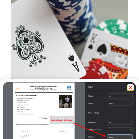
Pending