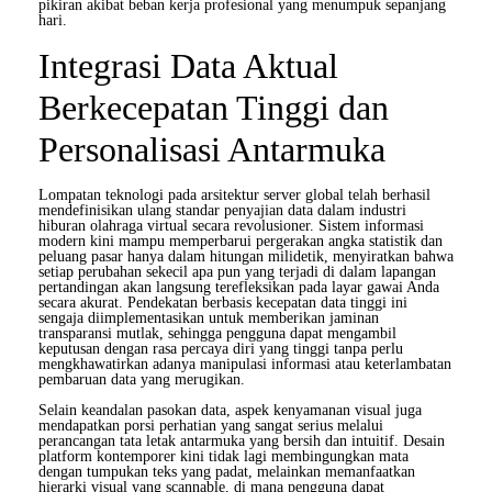
pikiran akibat beban kerja profesional yang menumpuk sepanjang
hari.
Integrasi Data Aktual
Berkecepatan Tinggi dan
Personalisasi Antarmuka
Lompatan teknologi pada arsitektur server global telah berhasil
mendefinisikan ulang standar penyajian data dalam industri
hiburan olahraga virtual secara revolusioner. Sistem informasi
modern kini mampu memperbarui pergerakan angka statistik dan
peluang pasar hanya dalam hitungan milidetik, menyiratkan bahwa
setiap perubahan sekecil apa pun yang terjadi di dalam lapangan
pertandingan akan langsung terefleksikan pada layar gawai Anda
secara akurat. Pendekatan berbasis kecepatan data tinggi ini
sengaja diimplementasikan untuk memberikan jaminan
transparansi mutlak, sehingga pengguna dapat mengambil
keputusan dengan rasa percaya diri yang tinggi tanpa perlu
mengkhawatirkan adanya manipulasi informasi atau keterlambatan
pembaruan data yang merugikan.
Selain keandalan pasokan data, aspek kenyamanan visual juga
mendapatkan porsi perhatian yang sangat serius melalui
perancangan tata letak antarmuka yang bersih dan intuitif. Desain
platform kontemporer kini tidak lagi membingungkan mata
dengan tumpukan teks yang padat, melainkan memanfaatkan
hierarki visual yang scannable, di mana pengguna dapat