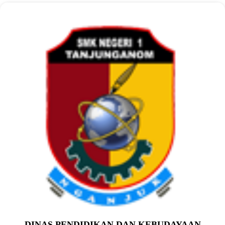
DINAS PENDIDIKAN DAN KEBUDAYAAN