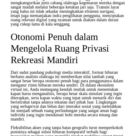
mengkategorikan jenis cabang olahraga kegemaran mereka dengan
sangat mudah melalui beberapa ketukan jari saja. Transisi layar
yang halus ini tidak sekadar meningkatkan efisiensi navigasi,
tetapi juga memanjakan indra penglihatan pengguna, menciptakan
ruang rekreasi digital yang nyaman untuk diakses dalam durasi
yang cukup lama di kala senggang.
Otonomi Penuh dalam
Mengelola Ruang Privasi
Rekreasi Mandiri
Dari sudut pandang psikologi media interaktif, format hiburan
berbasis analisis olahraga ini memberikan nilai tambah yang
sangat besar berupa otonomi penuh bagi para penggunanya dalam
mengatur ritme hiburan mereka sendiri. Di dalam ekosistem
virtual ini, Anda memegang kendali mutlak untuk menentukan
kapan harus menganalisis, berapa besar skala simulasi yang ingin
diterapkan, serta kapan waktu yang tepat untuk menarik diri dan
beristirahat tanpa adanya tekanan dari pihak luar. Lingkungan
yang serbaprivat dan bebas dari interaksi sosial yang melelahkan
ini menjadi sebuah ruang perlindungan yang sangat aman bagi
individu yang ingin menikmati hobi mereka secara tenang dan
mandiri.
Fleksibilitas akses yang tanpa batas geografis turut memperkokoh
posisinya sebagai solusi hiburan komparatif terbaik bagi