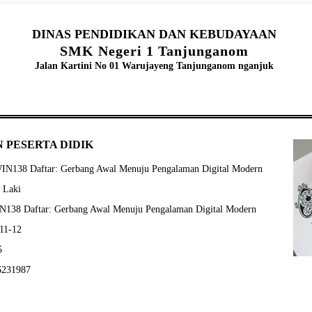
DINAS PENDIDIKAN DAN KEBUDAYAAN
SMK Negeri 1 Tanjunganom
Jalan Kartini No 01 Warujayeng Tanjunganom nganjuk
 PESERTA DIDIK
IN138 Daftar: Gerbang Awal Menuju Pengalaman Digital Modern
- Laki
N138 Daftar: Gerbang Awal Menuju Pengalaman Digital Modern
-11-12
5
6231987