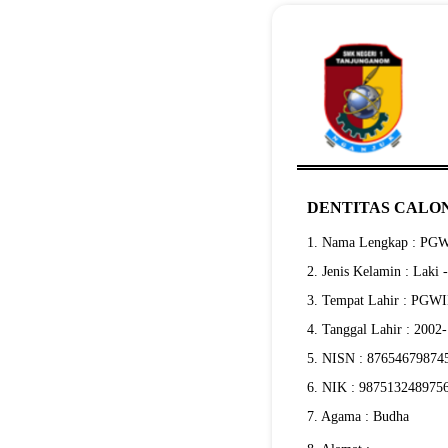
DENTITAS CALON
1. Nama Lengkap : PGW
2. Jenis Kelamin : Laki 
3. Tempat Lahir : PGWI
4. Tanggal Lahir : 2002
5. NISN : 87654679874
6. NIK : 987513248975
7. Agama : Budha