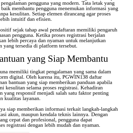
 pengalaman pengguna yang modern. Tata letak yang
an baik membantu pengguna menemukan informasi yang
npa kesulitan. Setiap elemen dirancang agar proses
ebih intuitif dan efisien.
sitif sejak tahap awal pendaftaran memiliki pengaruh
asan pengguna. Ketika proses registrasi berjalan
kan lebih percaya dan nyaman untuk melanjutkan
 yang tersedia di platform tersebut.
antuan yang Siap Membantu
una memiliki tingkat pengalaman yang sama dalam
rm digital. Oleh karena itu, PGWIN138 daftar
anan bantuan yang siap memberikan panduan apabila
 kesulitan selama proses registrasi. Kehadiran
 yang responsif menjadi salah satu faktor penting
 kualitas layanan.
ya siap memberikan informasi terkait langkah-langkah
ikasi akun, maupun kendala teknis lainnya. Dengan
ng cepat dan profesional, pengguna dapat
es registrasi dengan lebih mudah dan nyaman.