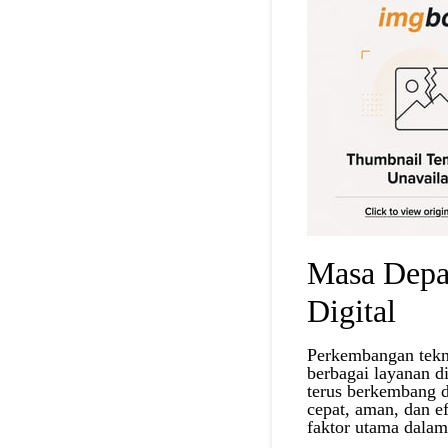
Masa Depa
Digital
Perkembangan tekn
berbagai layanan d
terus berkembang d
cepat, aman, dan 
faktor utama dalam