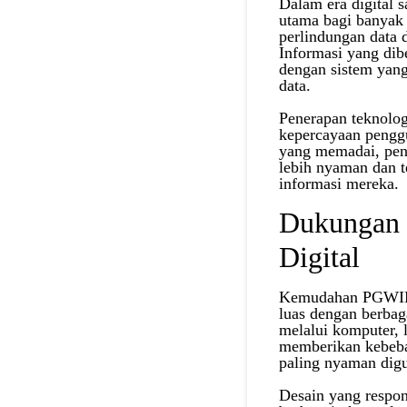
Dalam era digital s
utama bagi banya
perlindungan data
Informasi yang dibe
dengan sistem yang
data.
Penerapan teknolo
kepercayaan pengg
yang memadai, pen
lebih nyaman dan 
informasi mereka.
Dukungan 
Digital
Kemudahan PGWIN13
luas dengan berbag
melalui komputer, l
memberikan kebeba
paling nyaman dig
Desain yang respon