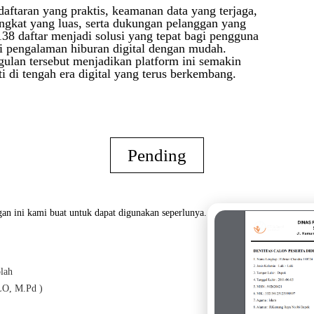
aftaran yang praktis, keamanan data yang terjaga,
angkat yang luas, serta dukungan pelanggan yang
8 daftar menjadi solusi yang tepat bagi pengguna
i pengalaman hiburan digital dengan mudah.
lan tersebut menjadikan platform ini semakin
i di tengah era digital yang terus berkembang.
Pending
an ini kami buat untuk dapat digunakan seperlunya.
lah
Oran
O, M.Pd )