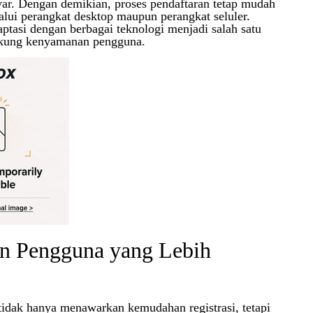
yar. Dengan demikian, proses pendaftaran tetap mudah
alui perangkat desktop maupun perangkat seluler.
asi dengan berbagai teknologi menjadi salah satu
ukung kenyamanan pengguna.
n Pengguna yang Lebih
idak hanya menawarkan kemudahan registrasi, tetapi