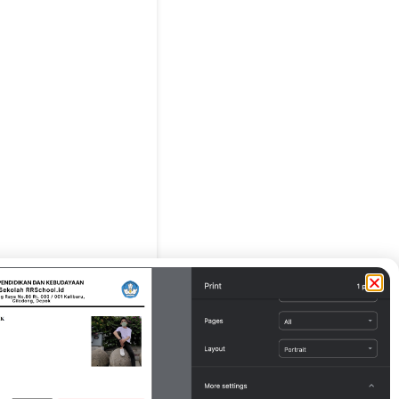
g Tua / Wali*