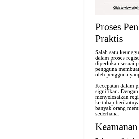
Proses Pen
Praktis
Salah satu keunggu
dalam proses regis
diperlukan sesuai 
pengguna membuat 
oleh pengguna yang
Kecepatan dalam pr
signifikan. Dengan
menyelesaikan regi
ke tahap berikutny
banyak orang memil
sederhana.
Keamanan 