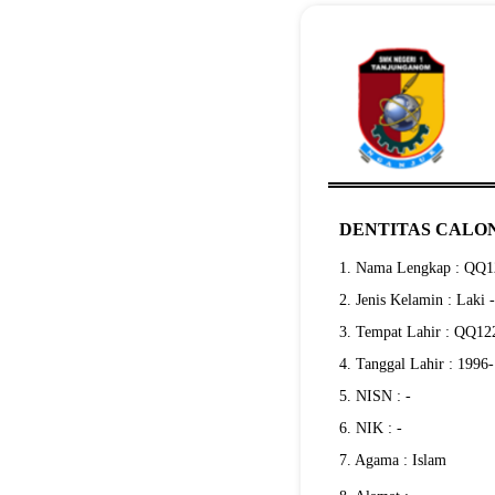
DENTITAS CALON
1. Nama Lengkap : QQ1
2. Jenis Kelamin : Laki 
3. Tempat Lahir : QQ12
4. Tanggal Lahir : 1996
5. NISN : -
6. NIK : -
7. Agama : Islam