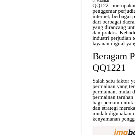
8. Alamat :
QQ1221 merupakan 
penggemar perjudia
internet, berbagai
dari berbagai daer
yang dirancang un
dan praktis. Kehad
industri perjudian 
layanan digital yan
Beragam P
QQ1221
Salah satu faktor
permainan yang ter
permainan, mulai da
permainan taruhan
bagi pemain untuk 
dan strategi merek
mudah digunakan m
kenyamanan penggu