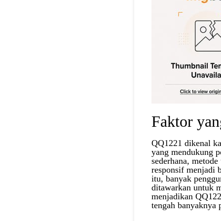
Faktor yan
QQ1221 dikenal ka
yang mendukung pe
sederhana, metode 
responsif menjadi 
itu, banyak penggu
ditawarkan untuk m
menjadikan QQ1221 
tengah banyaknya pl