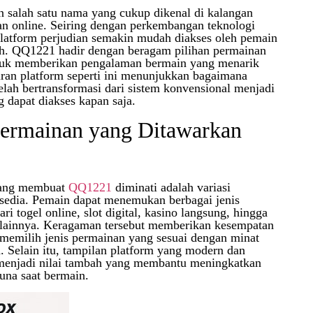
salah satu nama yang cukup dikenal di kalangan
n online. Seiring dengan perkembangan teknologi
 platform perjudian semakin mudah diakses oleh pemain
ah. QQ1221 hadir dengan beragam pilihan permainan
tuk memberikan pengalaman bermain yang menarik
iran platform seperti ini menunjukkan bagaimana
telah bertransformasi dari sistem konvensional menjadi
g dapat diakses kapan saja.
ermainan yang Ditawarkan
 yang membuat
QQ1221
diminati adalah variasi
sedia. Pemain dapat menemukan berbagai jenis
ri togel online, slot digital, kasino langsung, hingga
 lainnya. Keragaman tersebut memberikan kesempatan
memilih jenis permainan yang sesuai dengan minat
a. Selain itu, tampilan platform yang modern dan
enjadi nilai tambah yang membantu meningkatkan
na saat bermain.