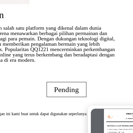
n
salah satu platform yang dikenal dalam dunia
arena menawarkan berbagai pilihan permainan dan
gi para pemain. Dengan dukungan teknologi digital,
u memberikan pengalaman bermain yang lebih
ktis. Popularitas QQ1221 mencerminkan perkembangan
 online yang terus berkembang dan beradaptasi dengan
a di era modern.
Pending
an ini kami buat untuk dapat digunakan seperlunya.