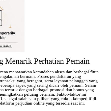
g Menarik Perhatian Pemain
rena menawarkan kemudahan akses dan berbagai fitur
ngalaman bermain. Proses pendaftaran yang
transaksi yang beragam, serta layanan pelanggan yang
beberapa aspek yang sering dicari oleh pemain. Selain
na tertarik dengan berbagai promosi dan bonus yang
eningkatkan peluang bermain. Faktor-faktor ini
sebagai salah satu pilihan yang cukup kompetitif di
atform perjudian online yang tersedia saat ini.