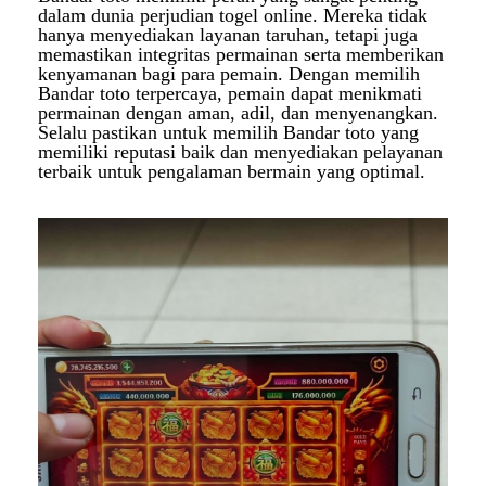
dalam dunia perjudian togel online. Mereka tidak
hanya menyediakan layanan taruhan, tetapi juga
memastikan integritas permainan serta memberikan
kenyamanan bagi para pemain. Dengan memilih
Bandar toto terpercaya, pemain dapat menikmati
permainan dengan aman, adil, dan menyenangkan.
Selalu pastikan untuk memilih Bandar toto yang
memiliki reputasi baik dan menyediakan pelayanan
terbaik untuk pengalaman bermain yang optimal.