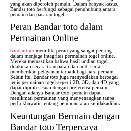
yang akan diperoleh pemain. Dalam banyak kasus,
Bandar toto berfungsi sebagai penghubung antara
pemain dan pasaran togel.
Peran Bandar toto dalam
Permainan Online
bandar toto
memiliki peran yang sangat penting
dalam menjaga integritas permainan togel online.
Mereka memastikan bahwa hasil undian togel
dilakukan secara transparan dan adil, serta
memberikan pelayanan terbaik bagi para pemain.
Selain itu, Bandar toto juga menyediakan berbagai
jenis permainan togel seperti 2D, 3D, dan 4D yang
dapat dipilih sesuai dengan preferensi pemain.
Dengan adanya Bandar toto, pemain dapat
menikmati permainan yang menyenangkan tanpa
perlu khawatir tentang penipuan atau ketidakadilan.
Keuntungan Bermain dengan
Bandar toto Terpercaya