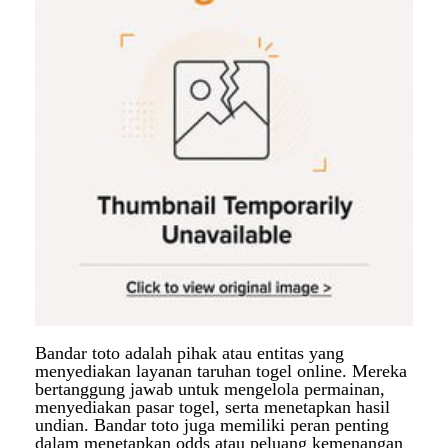
Bandar toto adalah pihak atau entitas yang
menyediakan layanan taruhan togel online. Mereka
bertanggung jawab untuk mengelola permainan,
menyediakan pasar togel, serta menetapkan hasil
undian. Bandar toto juga memiliki peran penting
dalam menetapkan odds atau peluang kemenangan