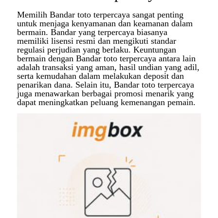
Memilih Bandar toto terpercaya sangat penting
untuk menjaga kenyamanan dan keamanan dalam
bermain. Bandar yang terpercaya biasanya
memiliki lisensi resmi dan mengikuti standar
regulasi perjudian yang berlaku. Keuntungan
bermain dengan Bandar toto terpercaya antara lain
adalah transaksi yang aman, hasil undian yang adil,
serta kemudahan dalam melakukan deposit dan
penarikan dana. Selain itu, Bandar toto terpercaya
juga menawarkan berbagai promosi menarik yang
dapat meningkatkan peluang kemenangan pemain.