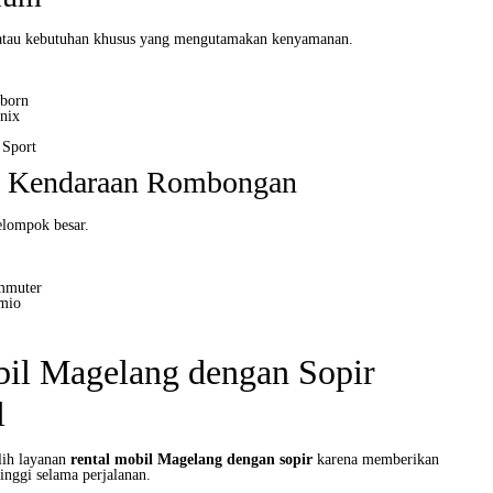
s atau kebutuhan khusus yang mengutamakan kenyamanan.
eborn
nix
 Sport
n Kendaraan Rombongan
elompok besar.
mmuter
emio
bil Magelang dengan Sopir
l
ih layanan
rental mobil Magelang dengan sopir
karena memberikan
inggi selama perjalanan.