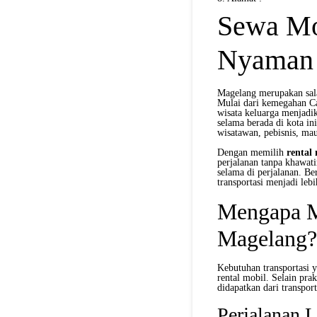
Sewa Mo
Nyaman
Magelang merupakan salah
Mulai dari kemegahan Ca
wisata keluarga menjadik
selama berada di kota in
wisatawan, pebisnis, ma
Dengan memilih
rental
perjalanan tanpa khawat
selama di perjalanan. B
transportasi menjadi leb
Mengapa M
Magelang?
Kebutuhan transportasi 
rental mobil. Selain pra
didapatkan dari transpo
Perjalanan L