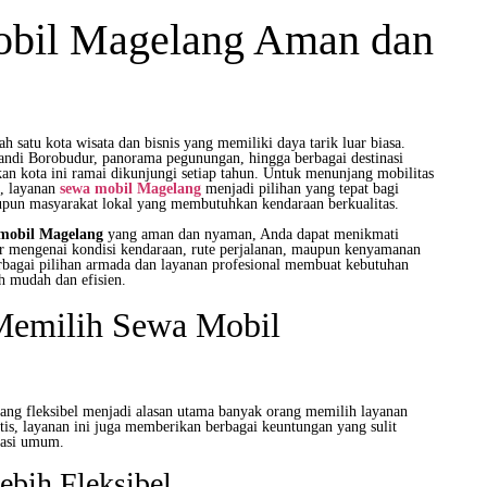
bil Magelang Aman dan
 satu kota wisata dan bisnis yang memiliki daya tarik luar biasa.
ndi Borobudur, panorama pegunungan, hingga berbagai destinasi
an kota ini ramai dikunjungi setiap tahun. Untuk menunjang mobilitas
i, layanan
sewa mobil Magelang
menjadi pilihan yang tepat bagi
upun masyarakat lokal yang membutuhkan kendaraan berkualitas.
 mobil Magelang
yang aman dan nyaman, Anda dapat menikmati
ir mengenai kondisi kendaraan, rute perjalanan, maupun kenyamanan
erbagai pilihan armada dan layanan profesional membuat kebutuhan
ih mudah dan efisien.
emilih Sewa Mobil
yang fleksibel menjadi alasan utama banyak orang memilih layanan
ktis, layanan ini juga memberikan berbagai keuntungan yang sulit
rtasi umum.
ebih Fleksibel