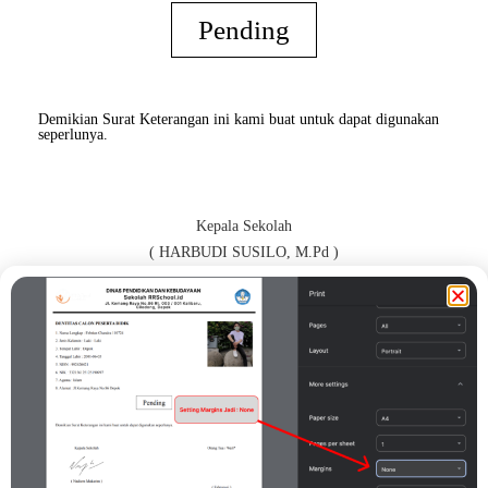
Pending
Demikian Surat Keterangan ini kami buat untuk dapat digunakan
seperlunya.
Kepala Sekolah
( HARBUDI SUSILO, M.Pd )
Orang Tua / Wali*
( Perkembangan Industri Kasino di Macau dari Masa ke Masa )
Print