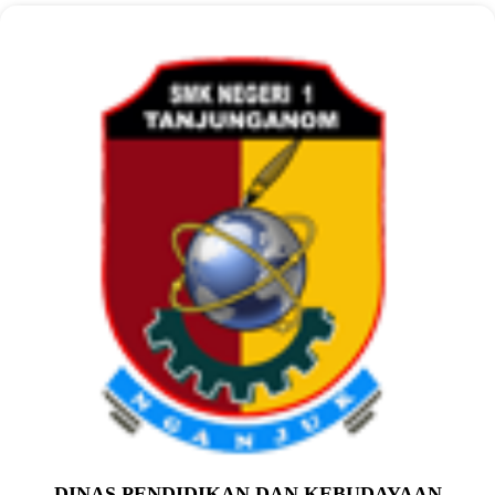
DINAS PENDIDIKAN DAN KEBUDAYAAN