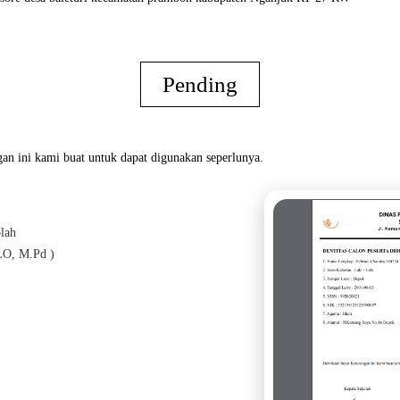
Pending
an ini kami buat untuk dapat digunakan seperlunya.
lah
Oran
O, M.Pd )
( Agus L