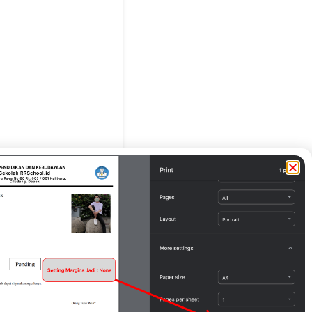
g Tua / Wali*
eo Sandi Mastana )