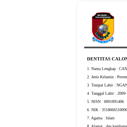
DENTITAS CALON
1. Nama Lengkap : 
2. Jenis Kelamin : Pere
3. Tempat Lahir : NG
4. Tanggal Lahir : 2009
5. NISN : 0091891406
6. NIK : 351806651009
7. Agama : Islam
8. Alamat : dsn kemban