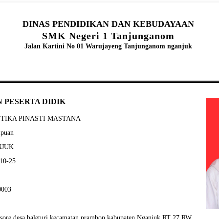
DINAS PENDIDIKAN DAN KEBUDAYAAN
SMK Negeri 1 Tanjunganom
Jalan Kartini No 01 Warujayeng Tanjunganom nganjuk
 PESERTA DIDIK
CANTIKA PINASTI MASTANA
mpuan
ANJUK
-10-25
0003
gsore desa baleturi kecamatan prambon kabupaten Nganjuk RT 27 RW