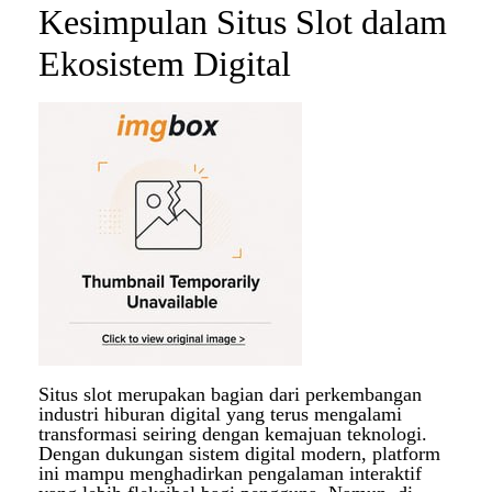
Kesimpulan Situs Slot dalam
Ekosistem Digital
Situs slot merupakan bagian dari perkembangan
industri hiburan digital yang terus mengalami
transformasi seiring dengan kemajuan teknologi.
Dengan dukungan sistem digital modern, platform
ini mampu menghadirkan pengalaman interaktif