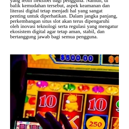
yang lebih fleksibel bagi pengguna. Namun, di
balik kemudahan tersebut, aspek keamanan dan
literasi digital tetap menjadi hal yang sangat
penting untuk diperhatikan. Dalam jangka panjang,
perkembangan situs slot akan terus dipengaruhi
oleh inovasi teknologi serta regulasi yang mengatur
ekosistem digital agar tetap aman, stabil, dan
bertanggung jawab bagi semua pengguna.