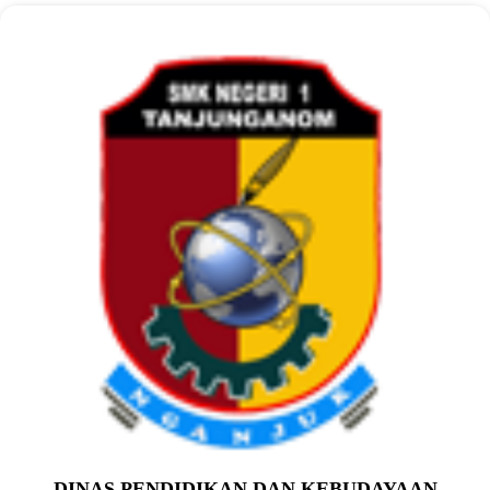
DINAS PENDIDIKAN DAN KEBUDAYAAN