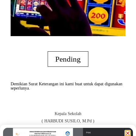
Pending
Demikian Surat Keterangan ini kami buat untuk dapat digunakan
seperlunya.
Kepala Sekolah
( HARBUDI SUSILO, M.Pd )
Orang Tua / Wali*