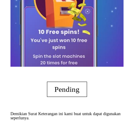
Pending
Demikian Surat Keterangan ini kami buat untuk dapat digunakan
seperlunya.