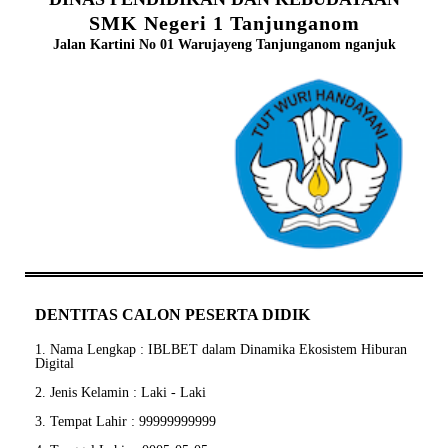
SMK Negeri 1 Tanjunganom
Jalan Kartini No 01 Warujayeng Tanjunganom nganjuk
DENTITAS CALON PESERTA DIDIK
1. Nama Lengkap : IBLBET dalam Dinamika Ekosistem Hiburan
Digital
2. Jenis Kelamin : Laki - Laki
3. Tempat Lahir : 99999999999