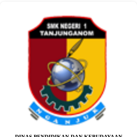
DINAS PENDIDIKAN DAN KEBUDAYAAN