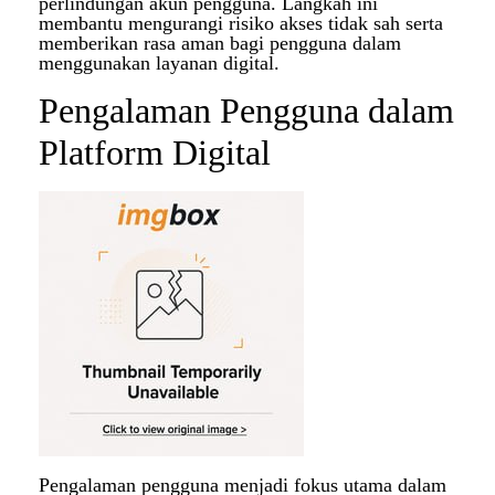
perlindungan akun pengguna. Langkah ini
membantu mengurangi risiko akses tidak sah serta
memberikan rasa aman bagi pengguna dalam
menggunakan layanan digital.
Pengalaman Pengguna dalam
Platform Digital
Pengalaman pengguna menjadi fokus utama dalam