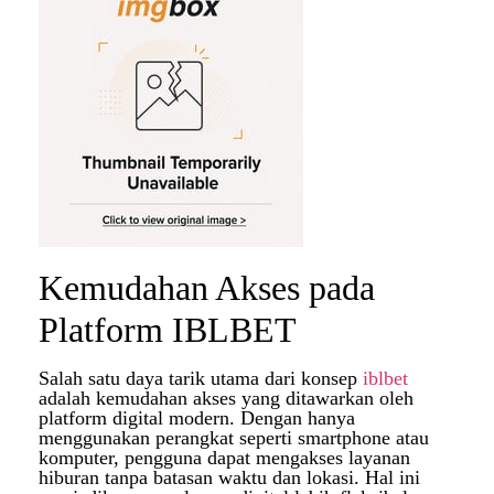
Kemudahan Akses pada
Platform IBLBET
Salah satu daya tarik utama dari konsep
iblbet
adalah kemudahan akses yang ditawarkan oleh
platform digital modern. Dengan hanya
menggunakan perangkat seperti smartphone atau
komputer, pengguna dapat mengakses layanan
hiburan tanpa batasan waktu dan lokasi. Hal ini