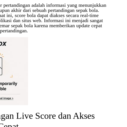
or pertandingan adalah informasi yang menunjukkan
upun akhir dari sebuah pertandingan sepak bola.
aat ini, score bola dapat diakses secara real-time
likasi dan situs web. Informasi ini menjadi sangat
emar sepak bola karena memberikan update cepat
pertandingan.
gan Live Score dan Akses
Cepat