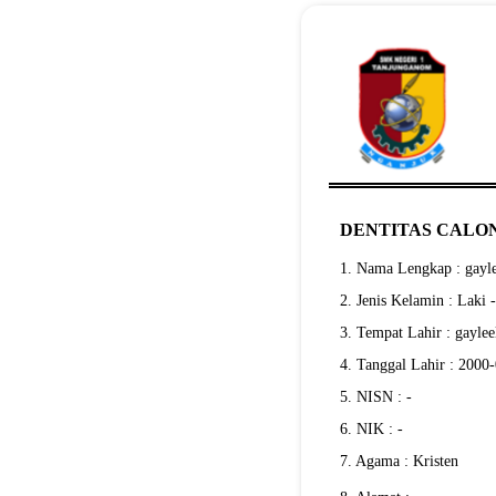
DENTITAS CALON
1. Nama Lengkap : gayle
2. Jenis Kelamin : Laki 
3. Tempat Lahir : gaylee
4. Tanggal Lahir : 2000
5. NISN : -
6. NIK : -
7. Agama : Kristen