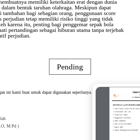
 membuatnya memiliki keterkaitan erat dengan dunia
a dalam bentuk taruhan olahraga. Meskipun dapat
i tambahan bagi sebagian orang, penggunaan score
s perjudian tetap memiliki risiko tinggi yang tidak
leh karena itu, penting bagi penggemar sepak bola
ati pertandingan sebagai hiburan utama tanpa terjebak
if perjudian.
Pending
an ini kami buat untuk dapat digunakan seperlunya.
lah
Oran
O, M.Pd )