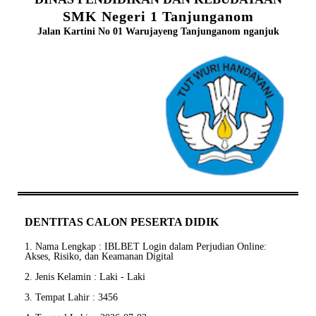
SMK Negeri 1 Tanjunganom
Jalan Kartini No 01 Warujayeng Tanjunganom nganjuk
DENTITAS CALON PESERTA DIDIK
1. Nama Lengkap : IBLBET Login dalam Perjudian Online:
Akses, Risiko, dan Keamanan Digital
2. Jenis Kelamin : Laki - Laki
3. Tempat Lahir : 3456