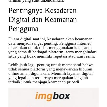
taruhan yang sulit dikendalikan.
Pentingnya Kesadaran
Digital dan Keamanan
Pengguna
Di era digital saat ini, kesadaran akan keamanan
data menjadi sangat penting. Pengguna internet
disarankan untuk tidak menggunakan kata sandi
yang sama di berbagai platform, serta menghindari
situs yang tidak memiliki reputasi atau izin resmi.
Lebih jauh lagi, penting untuk memahami bahwa
tidak semua platform yang menawarkan hiburan
online aman digunakan. Memilih layanan digital
yang legal dan terpercaya merupakan langkah
terbaik untuk menjaga keamanan pribadi.