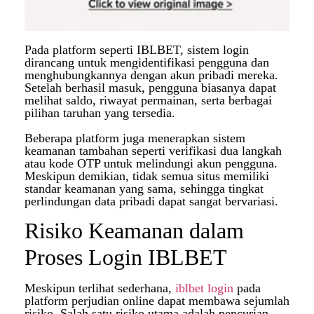
Pada platform seperti IBLBET, sistem login
dirancang untuk mengidentifikasi pengguna dan
menghubungkannya dengan akun pribadi mereka.
Setelah berhasil masuk, pengguna biasanya dapat
melihat saldo, riwayat permainan, serta berbagai
pilihan taruhan yang tersedia.
Beberapa platform juga menerapkan sistem
keamanan tambahan seperti verifikasi dua langkah
atau kode OTP untuk melindungi akun pengguna.
Meskipun demikian, tidak semua situs memiliki
standar keamanan yang sama, sehingga tingkat
perlindungan data pribadi dapat sangat bervariasi.
Risiko Keamanan dalam
Proses Login IBLBET
Meskipun terlihat sederhana,
iblbet login
pada
platform perjudian online dapat membawa sejumlah
risiko. Salah satu risiko utama adalah pencurian