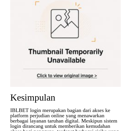
Kesimpulan
IBLBET login merupakan bagian dari akses ke
platform perjudian online yang menawarkan
berbagai layanan taruhan digital. Meskipun sistem
login dirancang untuk memberikan kemudahan