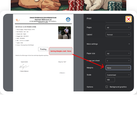
Pending
Print
Demikian Surat Keterangan ini kami buat untuk dapat digunakan
seperlunya.
Kepala Sekolah
( HARBUDI SUSILO, M.Pd )
Orang Tua / Wali*