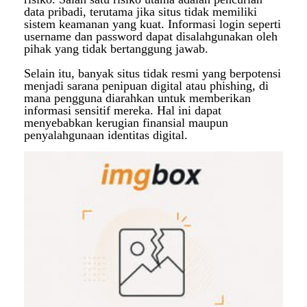
data pribadi, terutama jika situs tidak memiliki
sistem keamanan yang kuat. Informasi login seperti
username dan password dapat disalahgunakan oleh
pihak yang tidak bertanggung jawab.
Selain itu, banyak situs tidak resmi yang berpotensi
menjadi sarana penipuan digital atau phishing, di
mana pengguna diarahkan untuk memberikan
informasi sensitif mereka. Hal ini dapat
menyebabkan kerugian finansial maupun
penyalahgunaan identitas digital.