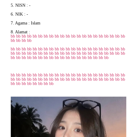
5. NISN : -
6. NIK : -
7. Agama : Islam
8. Alamat :
bb
bb
bb
bb
bb
bb
bb
bb
bb
bb
bb
bb
bb
bb
bb
bb
bb
bb
bb
bb
bb
bb
bb
bb
bb
bb
bb
bb
bb
bb
bb
bb
bb
bb
bb
bb
bb
bb
bb
bb
bb
bb
bb
bb
bb
bb
bb
bb
bb
bb
bb
bb
bb
bb
bb
bb
bb
bb
bb
bb
bb
bb
bb
bb
bb
bb
bb
bb
bb
bb
bb
bb
bb
bb
bb
bb
bb
bb
bb
bb
bb
bb
bb
bb
bb
bb
bb
bb
bb
bb
bb
bb
bb
bb
bb
bb
bb
bb
bb
bb
bb
bb
bb
bb
bb
bb
bb
bb
bb
bb
bb
bb
bb
bb
bb
bb
bb
bb
bb
bb
bb
bb
bb
bb
bb
bb
bb
bb
bb
bb
bb
bb
bb
bb
bb