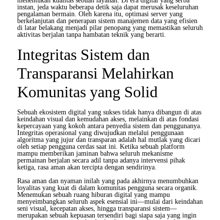
menentukan kualitas sebuah layanan. Di era digital yang serba
instan, jeda waktu beberapa detik saja dapat merusak keseluruhan
pengalaman bermain. Oleh karena itu, optimasi server yang
berkelanjutan dan penerapan sistem manajemen data yang efisien
di latar belakang menjadi pilar penopang yang memastikan seluruh
aktivitas berjalan tanpa hambatan teknik yang berarti.
Integritas Sistem dan
Transparansi Melahirkan
Komunitas yang Solid
Sebuah ekosistem digital yang sukses tidak hanya dibangun di atas
keindahan visual dan kemudahan akses, melainkan di atas fondasi
kepercayaan yang kokoh antara penyedia sistem dan penggunanya.
Integritas operasional yang diwujudkan melalui penggunaan
algoritma yang jujur dan transparan adalah hal mutlak yang dicari
oleh setiap pengguna cerdas saat ini. Ketika sebuah platform
mampu memberikan jaminan bahwa seluruh mekanisme
permainan berjalan secara adil tanpa adanya intervensi pihak
ketiga, rasa aman akan tercipta dengan sendirinya.
Rasa aman dan nyaman inilah yang pada akhirnya menumbuhkan
loyalitas yang kuat di dalam komunitas pengguna secara organik.
Menemukan sebuah ruang hiburan digital yang mampu
menyeimbangkan seluruh aspek esensial ini—mulai dari keindahan
seni visual, kecepatan akses, hingga transparansi sistem—
merupakan sebuah kepuasan tersendiri bagi siapa saja yang ingin