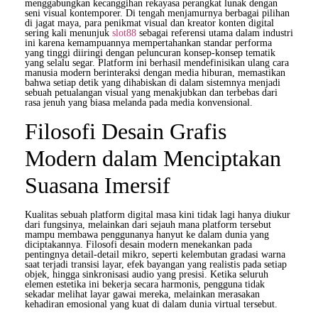
menggabungkan kecanggihan rekayasa perangkat lunak dengan
seni visual kontemporer. Di tengah menjamurnya berbagai pilihan
di jagat maya, para penikmat visual dan kreator konten digital
sering kali menunjuk
slot88
sebagai referensi utama dalam industri
ini karena kemampuannya mempertahankan standar performa
yang tinggi diiringi dengan peluncuran konsep-konsep tematik
yang selalu segar. Platform ini berhasil mendefinisikan ulang cara
manusia modern berinteraksi dengan media hiburan, memastikan
bahwa setiap detik yang dihabiskan di dalam sistemnya menjadi
sebuah petualangan visual yang menakjubkan dan terbebas dari
rasa jenuh yang biasa melanda pada media konvensional.
Filosofi Desain Grafis
Modern dalam Menciptakan
Suasana Imersif
Kualitas sebuah platform digital masa kini tidak lagi hanya diukur
dari fungsinya, melainkan dari sejauh mana platform tersebut
mampu membawa penggunanya hanyut ke dalam dunia yang
diciptakannya. Filosofi desain modern menekankan pada
pentingnya detail-detail mikro, seperti kelembutan gradasi warna
saat terjadi transisi layar, efek bayangan yang realistis pada setiap
objek, hingga sinkronisasi audio yang presisi. Ketika seluruh
elemen estetika ini bekerja secara harmonis, pengguna tidak
sekadar melihat layar gawai mereka, melainkan merasakan
kehadiran emosional yang kuat di dalam dunia virtual tersebut.