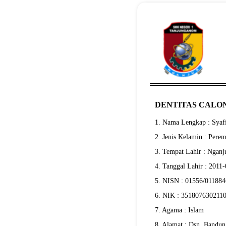
DENTITAS CALON
1. Nama Lengkap : Syaf
2. Jenis Kelamin : Pere
3. Tempat Lahir : Nganj
4. Tanggal Lahir : 2011
5. NISN : 01556/01188
6. NIK : 351807630211
7. Agama : Islam
8. Alamat : Dsn. Bandun