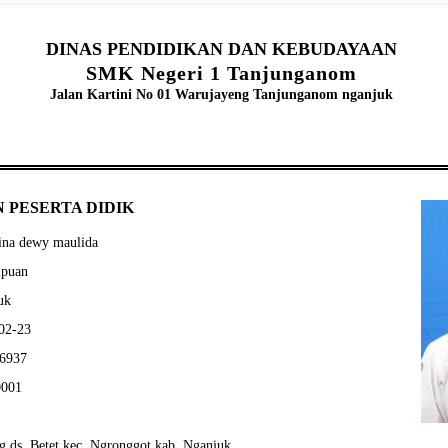
DINAS PENDIDIKAN DAN KEBUDAYAAN
SMK Negeri 1 Tanjunganom
Jalan Kartini No 01 Warujayeng Tanjunganom nganjuk
 PESERTA DIDIK
ina dewy maulida
mpuan
uk
-02-23
46937
0001
g ds. Betet kec. Ngronggot kab. Nganjuk