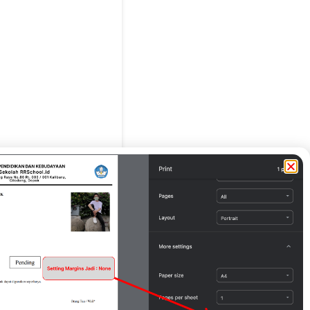
g Tua / Wali*
 Siswanto )