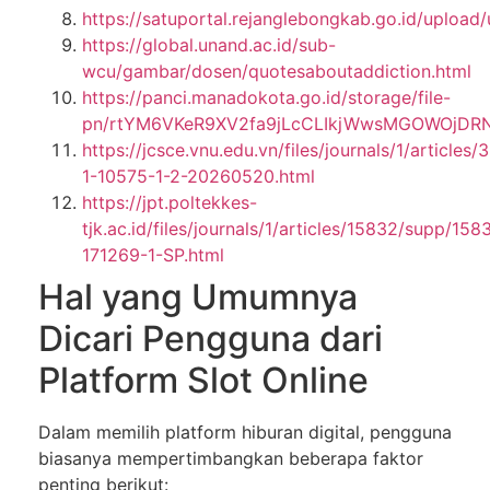
https://satuportal.rejanglebongkab.go.id/uploa
https://global.unand.ac.id/sub-
wcu/gambar/dosen/quotesaboutaddiction.html
https://panci.manadokota.go.id/storage/file-
pn/rtYM6VKeR9XV2fa9jLcCLIkjWwsMGOWOjDRNI
https://jcsce.vnu.edu.vn/files/journals/1/article
1-10575-1-2-20260520.html
https://jpt.poltekkes-
tjk.ac.id/files/journals/1/articles/15832/supp/158
171269-1-SP.html
Hal yang Umumnya
Dicari Pengguna dari
Platform Slot Online
Dalam memilih platform hiburan digital, pengguna
biasanya mempertimbangkan beberapa faktor
penting berikut: