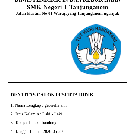
SMK Negeri 1 Tanjunganom
Jalan Kartini No 01 Warujayeng Tanjunganom nganjuk
DENTITAS CALON PESERTA DIDIK
1. Nama Lengkap : gebrielle ann
2. Jenis Kelamin : Laki - Laki
3. Tempat Lahir : bandung
4. Tanggal Lahir : 2026-05-20