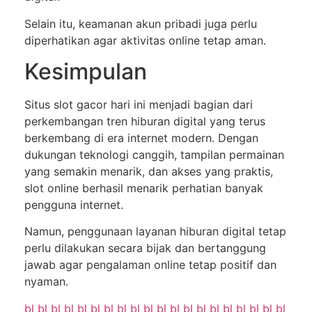
Selain itu, keamanan akun pribadi juga perlu
diperhatikan agar aktivitas online tetap aman.
Kesimpulan
Situs slot gacor hari ini menjadi bagian dari
perkembangan tren hiburan digital yang terus
berkembang di era internet modern. Dengan
dukungan teknologi canggih, tampilan permainan
yang semakin menarik, dan akses yang praktis,
slot online berhasil menarik perhatian banyak
pengguna internet.
Namun, penggunaan layanan hiburan digital tetap
perlu dilakukan secara bijak dan bertanggung
jawab agar pengalaman online tetap positif dan
nyaman.
bl
bl
bl
bl
bl
bl
bl
bl
bl
bl
bl
bl
bl
bl
bl
bl
bl
bl
bl
bl