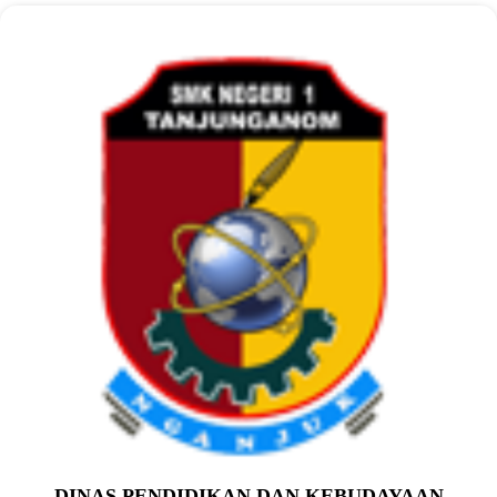
DINAS PENDIDIKAN DAN KEBUDAYAAN