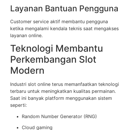
Layanan Bantuan Pengguna
Customer service aktif membantu pengguna
ketika mengalami kendala teknis saat mengakses
layanan online.
Teknologi Membantu
Perkembangan Slot
Modern
Industri slot online terus memanfaatkan teknologi
terbaru untuk meningkatkan kualitas permainan.
Saat ini banyak platform menggunakan sistem
seperti:
Random Number Generator (RNG)
Cloud gaming