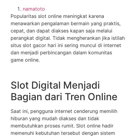
namatoto
Popularitas slot online meningkat karena
menawarkan pengalaman bermain yang praktis,
cepat, dan dapat diakses kapan saja melalui
perangkat digital. Tidak mengherankan jika istilah
situs slot gacor hari ini sering muncul di internet
dan menjadi perbincangan dalam komunitas
game online.
Slot Digital Menjadi
Bagian dari Tren Online
Saat ini, pengguna internet cenderung memilih
hiburan yang mudah diakses dan tidak
membutuhkan proses rumit. Slot online hadir
memenuhi kebutuhan tersebut dengan sistem