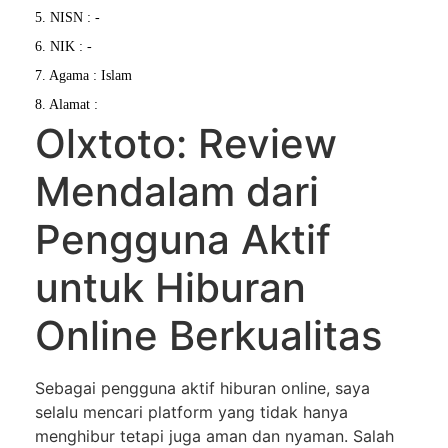
5. NISN : -
6. NIK : -
7. Agama : Islam
8. Alamat :
Olxtoto: Review
Mendalam dari
Pengguna Aktif
untuk Hiburan
Online Berkualitas
Sebagai pengguna aktif hiburan online, saya
selalu mencari platform yang tidak hanya
menghibur tetapi juga aman dan nyaman. Salah