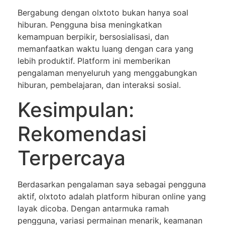
Bergabung dengan olxtoto bukan hanya soal
hiburan. Pengguna bisa meningkatkan
kemampuan berpikir, bersosialisasi, dan
memanfaatkan waktu luang dengan cara yang
lebih produktif. Platform ini memberikan
pengalaman menyeluruh yang menggabungkan
hiburan, pembelajaran, dan interaksi sosial.
Kesimpulan:
Rekomendasi
Terpercaya
Berdasarkan pengalaman saya sebagai pengguna
aktif, olxtoto adalah platform hiburan online yang
layak dicoba. Dengan antarmuka ramah
pengguna, variasi permainan menarik, keamanan