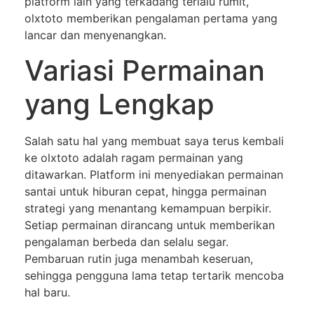
platform lain yang terkadang terlalu rumit,
olxtoto memberikan pengalaman pertama yang
lancar dan menyenangkan.
Variasi Permainan
yang Lengkap
Salah satu hal yang membuat saya terus kembali
ke olxtoto adalah ragam permainan yang
ditawarkan. Platform ini menyediakan permainan
santai untuk hiburan cepat, hingga permainan
strategi yang menantang kemampuan berpikir.
Setiap permainan dirancang untuk memberikan
pengalaman berbeda dan selalu segar.
Pembaruan rutin juga menambah keseruan,
sehingga pengguna lama tetap tertarik mencoba
hal baru.