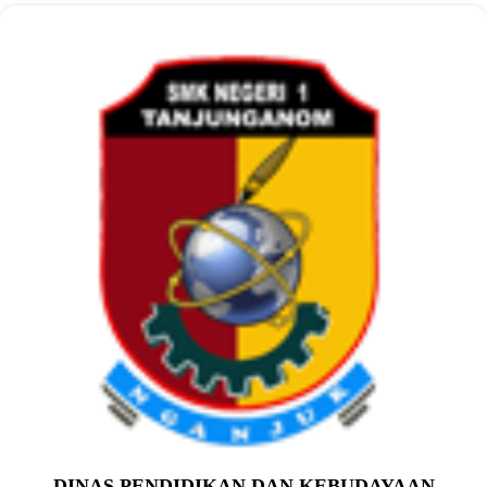
DINAS PENDIDIKAN DAN KEBUDAYAAN