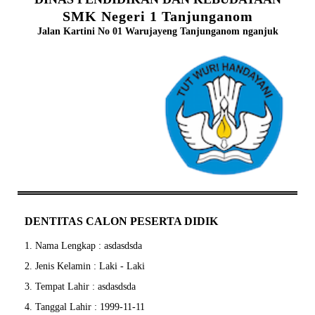
SMK Negeri 1 Tanjunganom
Jalan Kartini No 01 Warujayeng Tanjunganom nganjuk
DENTITAS CALON PESERTA DIDIK
1. Nama Lengkap : asdasdsda
2. Jenis Kelamin : Laki - Laki
3. Tempat Lahir : asdasdsda
4. Tanggal Lahir : 1999-11-11