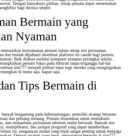
monoton. Dengan banyaknya pilihan, setiap pemain dapat menemukan
enghibur bagi dirinya sendiri.
man Bermain yang
dan Nyaman
 memastikan kenyamanan pemain dalam setiap sesi permainan.
na dan mudah dipahami membuat platform ini ramah bagi pemula
aman. Baik diakses melalui komputer maupun perangkat seluler,
memungkinkan pemain fokus pada hiburan tanpa terganggu hal-hal
embuat slot777 menjadi pilihan tepat bagi mereka yang menginginkan
yenangkan di mana saja, kapan saja.
 dan Tips Bermain di
 banyak bergantung pada keberuntungan, memiliki strategi bermain
eruan dan peluang menang. Pemain disarankan untuk memahami
nus, dan mekanisme permainan sebelum mulai bertaruh. Banyak slot
is, multiplikator, dan jackpot progresif yang dapat memberikan
Selain itu, pengaturan modal yang bijak sangat penting untuk menjaga
ngkan. Dengan strategi yang tepat, pengalaman bermain di slot777