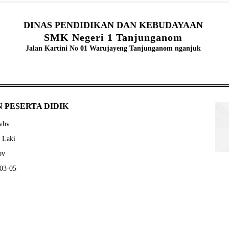
DINAS PENDIDIKAN DAN KEBUDAYAAN
SMK Negeri 1 Tanjunganom
Jalan Kartini No 01 Warujayeng Tanjunganom nganjuk
 PESERTA DIDIK
vbv
- Laki
bv
-03-05