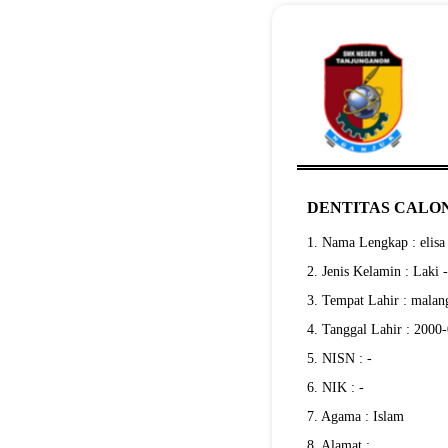
DENTITAS CALON
1. Nama Lengkap : elisa
2. Jenis Kelamin : Laki 
3. Tempat Lahir : malan
4. Tanggal Lahir : 2000
5. NISN : -
6. NIK : -
7. Agama : Islam
8. Alamat :