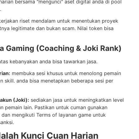
harian bersama "mengunci" aset digital anda di pool
.
erjakan riset mendalam untuk menentukan proyek
tnya legitimate dan bukan scam. Nilai token bisa
sa Gaming (Coaching & Joki Rank)
 atas kebanyakan anda bisa tawarkan jasa.
ian:
membuka sesi khusus untuk menolong pemain
an skill. anda bisa menetapkan beberapa sesi per
akun (Joki):
sediakan jasa untuk meningkatkan level
un pemain lain. Pastikan untuk cuman gunakan
n dan mengikuti Terms of layanan game untuk
anksi.
dalah Kunci Cuan Harian