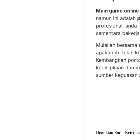
Main game online b
namun ini adalah
p
profesional. anda
sementara bekerja:
Mulailah bersama 
apakah itu bikin k
Kembangkan portof
kedisiplinan dan 
sumber kepuasan s
Demikian Surat Keterang