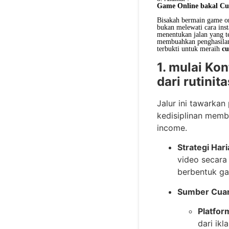
Game Online bakal Cua
Bisakah bermain game on
bukan melewati cara inst
menentukan jalan yang t
membuahkan penghasilan 
terbukti untuk meraih
cu
1. mulai Ko
dari rutinit
Jalur ini tawarka
kedisiplinan memb
income.
Strategi Hari
video secara 
berbentuk gam
Sumber Cuan
Platfor
dari ik