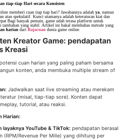
n tiap-tiap Hari secara Konsisten
line memberi cuan tiap tiap hari? Jawabannya adalah
ya
, namun
an atau spekulatif. Kunci utamanya adalah keteraturan kiat dan
epat Bagi banyak pemain, game udah terasa platform untuk
tambahan yang stabil. Artikel ini bakal membahas metode yang
an harian
dari
Rajacuan
dunia game online.
nten Kreator Game: pendapatan
as Kreasi
n potensi cuan harian yang paling paham bersama
angun konten, anda membuka multiple stream of
an:
Jadwalkan saat live streaming atau merekam
teratur (misal, tiap-tiap sore). Konten dapat
eplay, tutorial, atau reaksi.
 Harian:
m layaknya YouTube & TikTok:
pendapatan berasal
lan (RPM/Revenue Per Mille) yang dihitung per