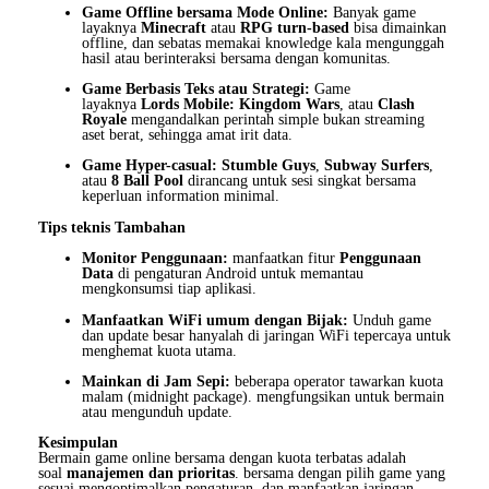
Game Offline bersama Mode Online:
Banyak game
layaknya
Minecraft
atau
RPG turn-based
bisa dimainkan
offline, dan sebatas memakai knowledge kala mengunggah
hasil atau berinteraksi bersama dengan komunitas.
Game Berbasis Teks atau Strategi:
Game
layaknya
Lords Mobile: Kingdom Wars
, atau
Clash
Royale
mengandalkan perintah simple bukan streaming
aset berat, sehingga amat irit data.
Game Hyper-casual:
Stumble Guys
,
Subway Surfers
,
atau
8 Ball Pool
dirancang untuk sesi singkat bersama
keperluan information minimal.
Tips teknis Tambahan
Monitor Penggunaan:
manfaatkan fitur
Penggunaan
Data
di pengaturan Android untuk memantau
mengkonsumsi tiap aplikasi.
Manfaatkan WiFi umum dengan Bijak:
Unduh game
dan update besar hanyalah di jaringan WiFi tepercaya untuk
menghemat kuota utama.
Mainkan di Jam Sepi:
beberapa operator tawarkan kuota
malam (midnight package). mengfungsikan untuk bermain
atau mengunduh update.
Kesimpulan
Bermain game online bersama dengan kuota terbatas adalah
soal
manajemen dan prioritas
. bersama dengan pilih game yang
sesuai mengoptimalkan pengaturan, dan manfaatkan jaringan