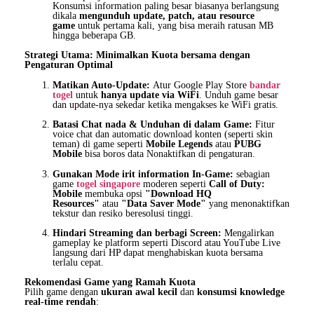
Konsumsi information paling besar biasanya berlangsung
dikala
mengunduh update, patch, atau resource
game
untuk pertama kali, yang bisa meraih ratusan MB
hingga beberapa GB.
Strategi Utama: Minimalkan Kuota bersama dengan
Pengaturan Optimal
Matikan Auto-Update:
Atur Google Play Store
bandar
togel
untuk
hanya update via WiFi
. Unduh game besar
dan update-nya sekedar ketika mengakses ke WiFi gratis.
Batasi Chat nada & Unduhan di dalam Game:
Fitur
voice chat dan automatic download konten (seperti skin
teman) di game seperti
Mobile Legends
atau
PUBG
Mobile
bisa boros data Nonaktifkan di pengaturan.
Gunakan Mode irit information In-Game:
sebagian
game
togel singapore
moderen seperti
Call of Duty:
Mobile
membuka opsi
"Download HQ
Resources"
atau
"Data Saver Mode"
yang menonaktifkan
tekstur dan resiko beresolusi tinggi.
Hindari Streaming dan berbagi Screen:
Mengalirkan
gameplay ke platform seperti Discord atau YouTube Live
langsung dari HP dapat menghabiskan kuota bersama
terlalu cepat.
Rekomendasi Game yang Ramah Kuota
Pilih game dengan
ukuran awal kecil
dan
konsumsi knowledge
real-time rendah
: