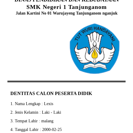
SMK Negeri 1 Tanjunganom
Jalan Kartini No 01 Warujayeng Tanjunganom nganjuk
DENTITAS CALON PESERTA DIDIK
1. Nama Lengkap : Lexis
2. Jenis Kelamin : Laki - Laki
3. Tempat Lahir : malang
4. Tanggal Lahir : 2000-02-25