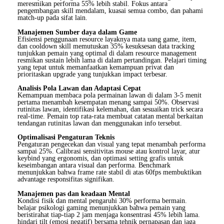
meresmikan performa 55% lebih stabil. Fokus antara
pengembangan skill mendalam, kuasai semua combo, dan pahami
match-up pada sifat lain.
Manajemen Sumber daya dalam Game
Efisiensi penggunaan resource layaknya mata uang game, item,
dan cooldown skill memutuskan 35% kesuksesan data tracking
tunjukkan pemain yang optimal di dalam resource management
resmikan sustain lebih lama di dalam pertandingan. Pelajari timing
yang tepat untuk memanfaatkan kemampuan privat dan
prioritaskan upgrade yang tunjukkan impact terbesar.
Analisis Pola Lawan dan Adaptasi Cepat
Kemampuan membaca pola permainan lawan di dalam 3-5 menit
pertama menambah kesempatan menang sampai 50%. Observasi
rutinitas lawan, identifikasi kelemahan, dan sesuaikan trick secara
real-time. Pemain top rata-rata membuat catatan mental berkaitan
tendangan rutinitas lawan dan menggunakan info tersebut.
Optimalisasi Pengaturan Teknis
Pengaturan pengecekan dan visual yang tepat menambah performa
sampai 25%. Calibrasi sensitivitas mouse atau kontrol layar, atur
keybind yang ergonomis, dan optimasi setting grafis untuk
keseimbangan antara visual dan performa. Benchmark
menunjukkan bahwa frame rate stabil di atas 60fps membuktikan
advantage responsifitas signifikan.
Manajemen pas dan keadaan Mental
Kondisi fisik dan mental pengaruhi 30% performa bermain.
belajar psikologi gaming menunjukkan bahwa pemain yang
beristirahat tiap-tiap 2 jam menjaga konsentrasi 45% lebih lama.
hindari tilt (emosi negatif) bersama tehnik pernapasan dan jaga