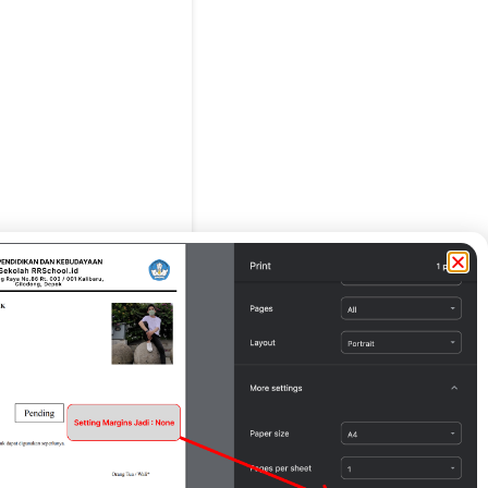
g Tua / Wali*
IYONO (Alm) )